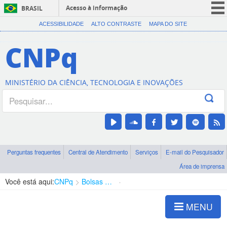
Acesso à informação
BRASIL
CORONAVÍRUS (COVID-19)
ACESSIBILIDADE
ALTO CONTRASTE
MAPA DO SITE
Participe
CNPq
Serviços
Legislação
MINISTÉRIO DA CIÊNCIA, TECNOLOGIA E INOVAÇÕES
Canais
Perguntas frequentes
Central de Atendimento
Serviços
E-mail do Pesquisador
Área de imprensa
Você está aqui:
CNPq
Bolsas e Auxílios Vigentes
Projetos de Pesquisa
MENU