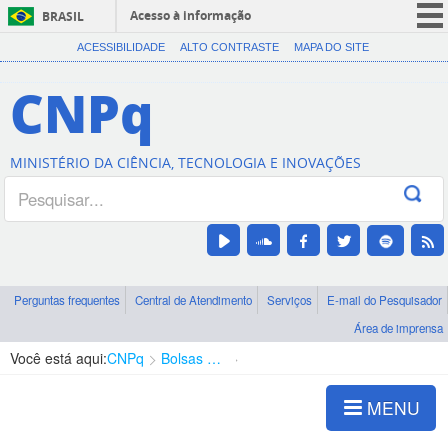
Acesso à informação
BRASIL
CORONAVÍRUS (COVID-19)
ACESSIBILIDADE
ALTO CONTRASTE
MAPA DO SITE
Participe
CNPq
Serviços
Legislação
MINISTÉRIO DA CIÊNCIA, TECNOLOGIA E INOVAÇÕES
Canais
Perguntas frequentes
Central de Atendimento
Serviços
E-mail do Pesquisador
Área de imprensa
Você está aqui:
CNPq
Bolsas e Auxílios Vigentes
Projetos de Pesquisa
MENU