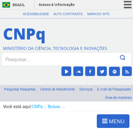
Acesso à informação
BRASIL
CORONAVÍRUS (COVID-19)
ACESSIBILIDADE
ALTO CONTRASTE
MAPA DO SITE
Participe
CNPq
Serviços
Legislação
MINISTÉRIO DA CIÊNCIA, TECNOLOGIA E INOVAÇÕES
Canais
Perguntas frequentes
Central de Atendimento
Serviços
E-mail do Pesquisador
Área de imprensa
Você está aqui:
CNPq
Bolsas e Auxílios Vigentes
Projetos de Pesquisa
MENU