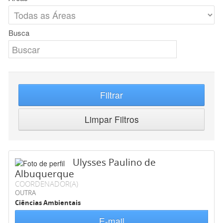
Busca
Filtrar
Limpar Filtros
Ulysses Paulino de
Albuquerque
COORDENADOR(A)
OUTRA
Ciências Ambientais
E-mail