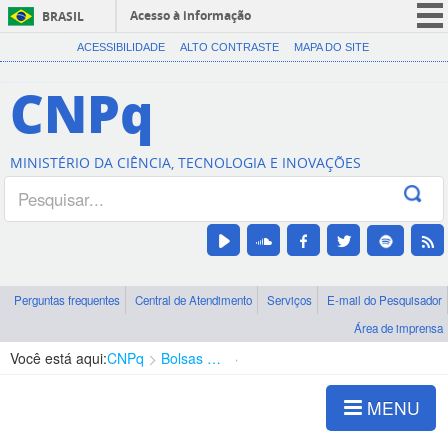
Acesso à informação
BRASIL
CORONAVÍRUS (COVID-19)
ACESSIBILIDADE
ALTO CONTRASTE
MAPA DO SITE
Participe
CNPq
Serviços
Legislação
MINISTÉRIO DA CIÊNCIA, TECNOLOGIA E INOVAÇÕES
Canais
Perguntas frequentes
Central de Atendimento
Serviços
E-mail do Pesquisador
Área de imprensa
Você está aqui:
CNPq
Bolsas e Auxílios Vigentes
Projetos de Pesquisa
MENU