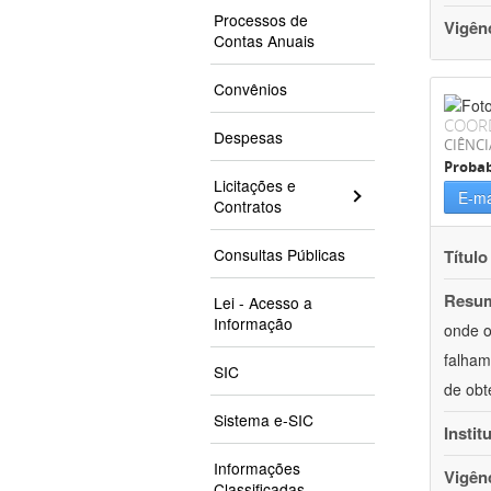
Processos de
Vigên
Contas Anuais
Convênios
COOR
Despesas
CIÊNCI
Probab
Licitações e
E-ma
Contratos
Consultas Públicas
Título
Resu
Lei - Acesso a
Informação
onde o
falham
SIC
de obt
Sistema e-SIC
Instit
Informações
Vigên
Classificadas