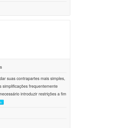
os
ar suas contrapartes mais simples,
 simplificações frequentemente
ecessário introduzir restrições a fim
is