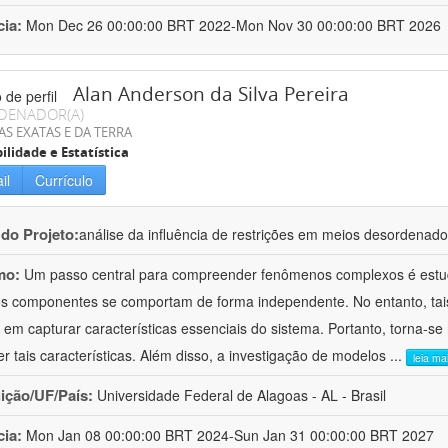
cia:
Mon Dec 26 00:00:00 BRT 2022-Mon Nov 30 00:00:00 BRT 2026
Alan Anderson da Silva Pereira
DENADOR(A)
AS EXATAS E DA TERRA
ilidade e Estatística
il
Currículo
 do Projeto:
análise da influência de restrições em meios desordenad
mo:
Um passo central para compreender fenômenos complexos é estud
s componentes se comportam de forma independente. No entanto, tais
 em capturar características essenciais do sistema. Portanto, torna-se n
er tais características. Além disso, a investigação de modelos
...
leia ma
uição/UF/País:
Universidade Federal de Alagoas - AL - Brasil
cia:
Mon Jan 08 00:00:00 BRT 2024-Sun Jan 31 00:00:00 BRT 2027