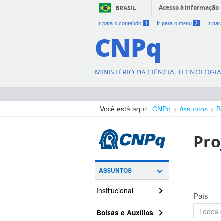
Acesso à informação
BRASIL
Ir para o conteúdo
1
Ir para o menu
2
Ir pa
CNPq
MINISTÉRIO DA CIÊNCIA, TECNOLOGI
Você está aqui:
CNPq
Assuntos
B
Pro
ASSUNTOS
Institucional
País
Bolsas e Auxílios