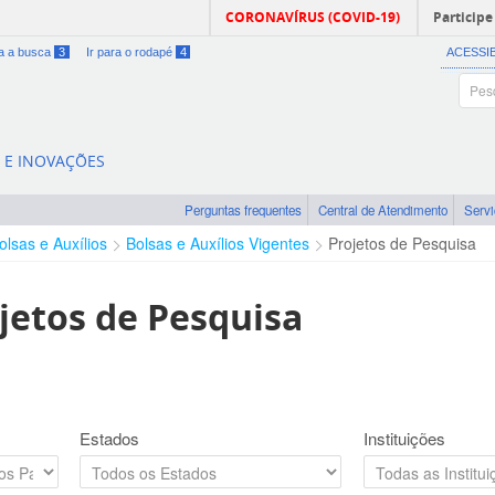
CORONAVÍRUS (COVID-19)
Participe
ra a busca
3
Ir para o rodapé
4
ACESSI
A E INOVAÇÕES
Perguntas frequentes
Central de Atendimento
Serv
olsas e Auxílios
Bolsas e Auxílios Vigentes
Projetos de Pesquisa
jetos de Pesquisa
Estados
Instituições