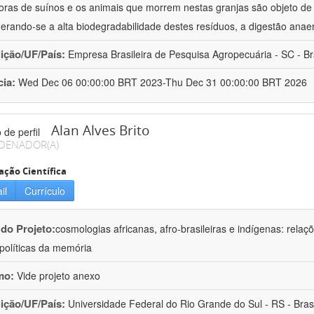
oras de suínos e os animais que morrem nestas granjas são objeto d
erando-se a alta biodegradabilidade destes resíduos, a digestão anae
uição/UF/País:
Empresa Brasileira de Pesquisa Agropecuária - SC - Br
cia:
Wed Dec 06 00:00:00 BRT 2023-Thu Dec 31 00:00:00 BRT 2026
Alan Alves Brito
DENADOR(A)
ação Científica
il
Currículo
 do Projeto:
cosmologias africanas, afro-brasileiras e indígenas: rela
olíticas da memória
mo:
Vide projeto anexo
uição/UF/País:
Universidade Federal do Rio Grande do Sul - RS - Brasi