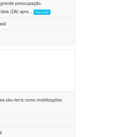
e grande preocupação.
róbia (DA) apre
...
leia mais
asil
ções céu-terra como mobilizações
l