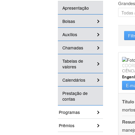
Grandes
Apresentação
Bolsas
Auxílios
Filt
Chamadas
Tabelas de
COOR
valores
CIÊNCI
Engenh
Calendários
E-ma
Prestação de
contas
Título
mortos
Programas
Resu
Prêmios
manejo