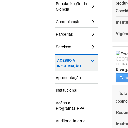
produt
Popularização da
Ciência
Consid
Comunicação
Instit
Vigên
Parcerias
Serviços
COOR
ACESSO À
OUTRA
INFORMAÇÃO
Divulg
Apresentação
E-ma
Institucional
Título
cosmop
Ações e
Programas PPA
Resu
Auditoria Interna
Instit