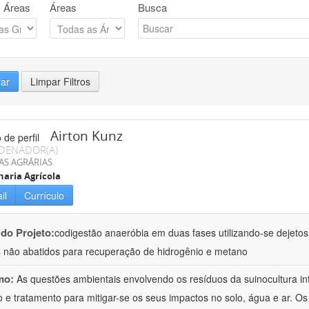
 Áreas
Áreas
Busca
rar
Limpar Filtros
Airton Kunz
DENADOR(A)
AS AGRÁRIAS
aria Agrícola
il
Currículo
 do Projeto:
codigestão anaeróbia em duas fases utilizando-se dejeto
 não abatidos para recuperação de hidrogênio e metano
mo:
As questões ambientais envolvendo os resíduos da suinocultura i
 e tratamento para mitigar-se os seus impactos no solo, água e ar. O