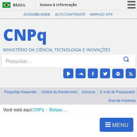
Acesso à informação
BRASIL
CORONAVÍRUS (COVID-19)
ACESSIBILIDADE
ALTO CONTRASTE
MAPA DO SITE
Participe
CNPq
Serviços
Legislação
MINISTÉRIO DA CIÊNCIA, TECNOLOGIA E INOVAÇÕES
Canais
Perguntas frequentes
Central de Atendimento
Serviços
E-mail do Pesquisador
Área de imprensa
Você está aqui:
CNPq
Bolsas e Auxílios Vigentes
Projetos de Pesquisa
MENU