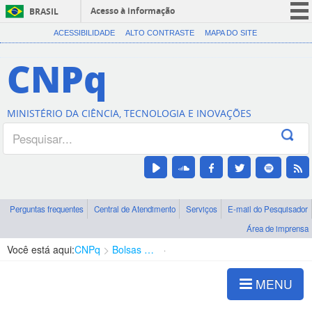
Acesso à informação
BRASIL
CORONAVÍRUS (COVID-19)
ACESSIBILIDADE
ALTO CONTRASTE
MAPA DO SITE
Participe
CNPq
Serviços
Legislação
MINISTÉRIO DA CIÊNCIA, TECNOLOGIA E INOVAÇÕES
Canais
Perguntas frequentes
Central de Atendimento
Serviços
E-mail do Pesquisador
Área de imprensa
Você está aqui:
CNPq
Bolsas e Auxílios Vigentes
Projetos de Pesquisa
MENU