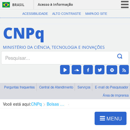
Acesso à informação
BRASIL
CORONAVÍRUS (COVID-19)
ACESSIBILIDADE
ALTO CONTRASTE
MAPA DO SITE
Participe
CNPq
Serviços
Legislação
MINISTÉRIO DA CIÊNCIA, TECNOLOGIA E INOVAÇÕES
Canais
Perguntas frequentes
Central de Atendimento
Serviços
E-mail do Pesquisador
Área de imprensa
Você está aqui:
CNPq
Bolsas e Auxílios Vigentes
Projetos de Pesquisa
MENU