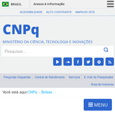
Acesso à informação
BRASIL
CORONAVÍRUS (COVID-19)
ACESSIBILIDADE
ALTO CONTRASTE
MAPA DO SITE
Participe
CNPq
Serviços
Legislação
MINISTÉRIO DA CIÊNCIA, TECNOLOGIA E INOVAÇÕES
Canais
Perguntas frequentes
Central de Atendimento
Serviços
E-mail do Pesquisador
Área de imprensa
Você está aqui:
CNPq
Bolsas e Auxílios Vigentes
Projetos de Pesquisa
MENU