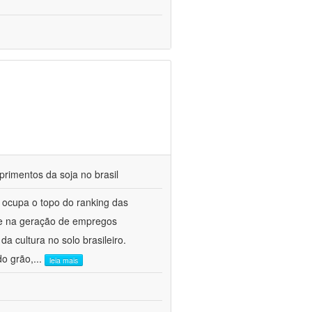
rimentos da soja no brasil
e ocupa o topo do ranking das
B e na geração de empregos
a cultura no solo brasileiro.
do grão,
...
leia mais