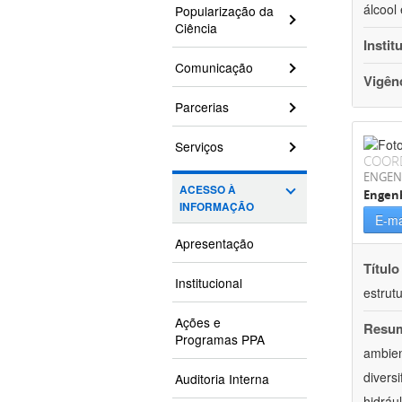
álcool
Popularização da
Ciência
Instit
Comunicação
Vigên
Parcerias
Serviços
COOR
ENGEN
ACESSO À
Engen
INFORMAÇÃO
E-ma
Apresentação
Título
Institucional
estrutu
Ações e
Resu
Programas PPA
ambien
divers
Auditoria Interna
hidrául