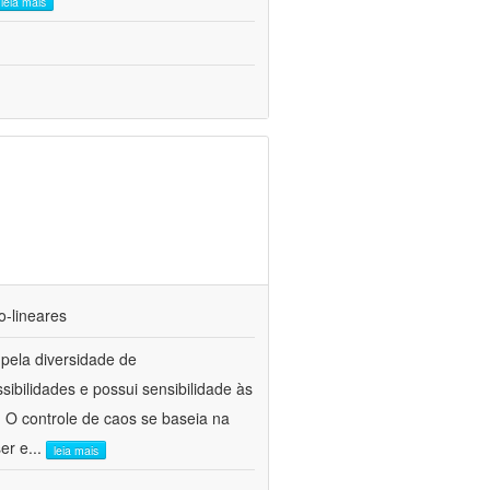
leia mais
o-lineares
 pela diversidade de
ibilidades e possui sensibilidade às
. O controle de caos se baseia na
er e
...
leia mais