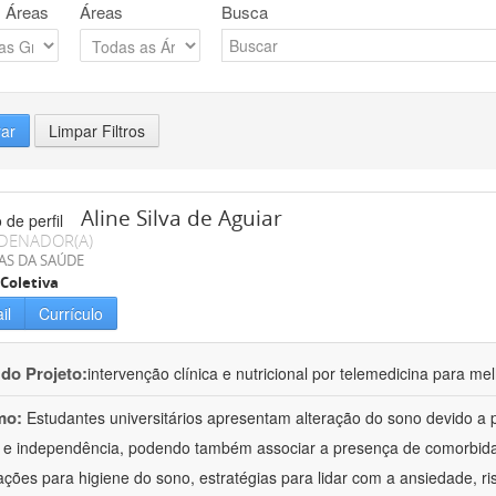
 Áreas
Áreas
Busca
rar
Limpar Filtros
Aline Silva de Aguiar
DENADOR(A)
AS DA SAÚDE
Coletiva
il
Currículo
 do Projeto:
intervenção clínica e nutricional por telemedicina para m
mo:
Estudantes universitários apresentam alteração do sono devido a
a e independência, podendo também associar a presença de comorbi
ações para higiene do sono, estratégias para lidar com a ansiedade, 