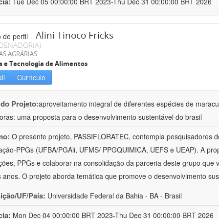
cia:
Tue Dec 05 00:00:00 BRT 2023-Thu Dec 31 00:00:00 BRT 2026
Alini Tinoco Fricks
DENADOR(A)
AS AGRÁRIAS
a e Tecnologia de Alimentos
il
Currículo
 do Projeto:
aproveitamento integral de diferentes espécies de maracu
oras: uma proposta para o desenvolvimento sustentável do brasil
mo:
O presente projeto, PASSIFLORATEC, contempla pesquisadores de
ção-PPGs (UFBA/PGAli, UFMS/ PPGQUIMICA, UEFS e UEAP). A propos
uições, PPGs e colaborar na consolidação da parceria deste grupo que
s anos. O projeto aborda temática que promove o desenvolvimento sus
uição/UF/País:
Universidade Federal da Bahia - BA - Brasil
cia:
Mon Dec 04 00:00:00 BRT 2023-Thu Dec 31 00:00:00 BRT 2026