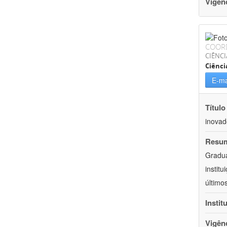
Vigên
COOR
CIÊNCI
Ciênci
E-ma
Título
inovad
Resu
Gradua
instit
último
Instit
Vigên