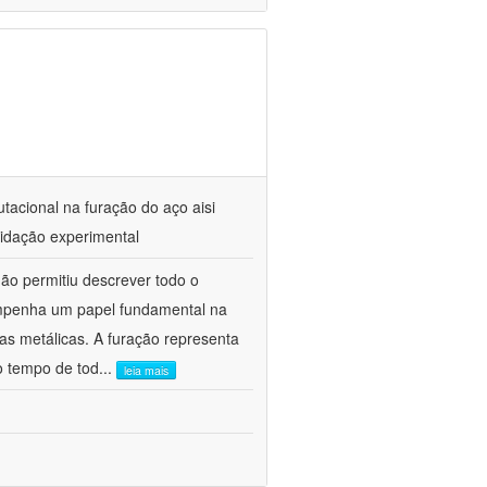
acional na furação do aço aisi
lidação experimental
ão permitiu descrever todo o
mpenha um papel fundamental na
ças metálicas. A furação representa
 tempo de tod
...
leia mais