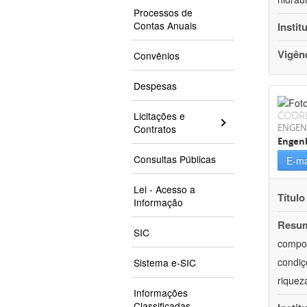
Processos de
Contas Anuais
Instit
Vigên
Convênios
Despesas
COOR
Licitações e
ENGEN
Contratos
Engen
Consultas Públicas
E-ma
Lei - Acesso a
Título
Informação
Resu
SIC
compor
condiç
Sistema e-SIC
riquez
Informações
Classificadas