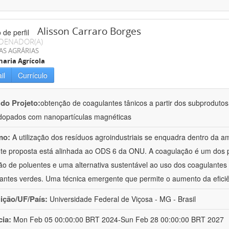
Alisson Carraro Borges
DENADOR(A)
AS AGRÁRIAS
aria Agrícola
il
Currículo
 do Projeto:
obtenção de coagulantes tânicos a partir dos subprodutos
dopados com nanopartículas magnéticas
mo:
A utilização dos resíduos agroindustriais se enquadra dentro da a
te proposta está alinhada ao ODS 6 da ONU. A coagulação é um dos 
o de poluentes e uma alternativa sustentável ao uso dos coagulantes m
antes verdes. Uma técnica emergente que permite o aumento da efici
uição/UF/País:
Universidade Federal de Viçosa - MG - Brasil
cia:
Mon Feb 05 00:00:00 BRT 2024-Sun Feb 28 00:00:00 BRT 2027