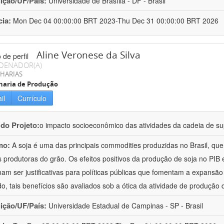
uição/UF/País:
Universidade de Brasília - DF - Brasil
cia:
Mon Dec 04 00:00:00 BRT 2023-Thu Dec 31 00:00:00 BRT 2026
Aline Veronese da Silva
DENADOR(A)
HARIAS
haria de Produção
il
Currículo
 do Projeto:
o impacto socioeconômico das atividades da cadeia de sup
mo:
A soja é uma das principais commodities produzidas no Brasil, qu
 produtoras do grão. Os efeitos positivos da produção de soja no PI
am ser justificativas para políticas públicas que fomentam a expansão d
o, tais benefícios são avaliados sob a ótica da atividade de produção 
uição/UF/País:
Universidade Estadual de Campinas - SP - Brasil