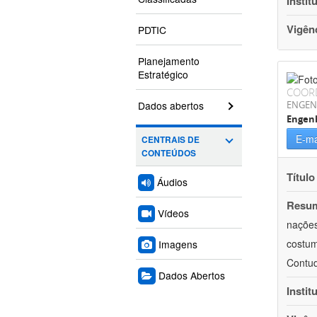
Instit
Vigên
PDTIC
Planejamento
Estratégico
COOR
Dados abertos
ENGEN
Engen
E-ma
CENTRAIS DE
CONTEÚDOS
Título
Áudios
Resu
Vídeos
nações
costum
Imagens
Contud
Dados Abertos
Instit