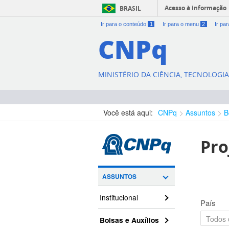
Acesso à informação
BRASIL
Ir para o conteúdo
1
Ir para o menu
2
Ir pa
CNPq
MINISTÉRIO DA CIÊNCIA, TECNOLOGI
Você está aqui:
CNPq
Assuntos
B
Pro
ASSUNTOS
Institucional
País
Bolsas e Auxílios