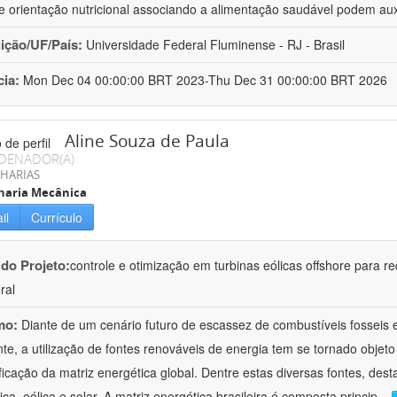
 e orientação nutricional associando a alimentação saudável podem aux
uição/UF/País:
Universidade Federal Fluminense - RJ - Brasil
cia:
Mon Dec 04 00:00:00 BRT 2023-Thu Dec 31 00:00:00 BRT 2026
Aline Souza de Paula
DENADOR(A)
HARIAS
haria Mecânica
il
Currículo
 do Projeto:
controle e otimização em turbinas eólicas offshore para 
ral
mo:
Diante de um cenário futuro de escassez de combustíveis fosseis
te, a utilização de fontes renováveis de energia tem se tornado obje
ificação da matriz energética global. Dentre estas diversas fontes, des
ica, eólica e solar. A matriz energética brasileira é composta princip
...