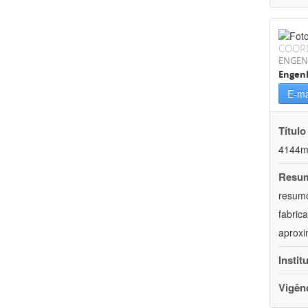
COOR
ENGEN
Engen
E-ma
Título
4144m,
Resu
resumo
fabric
aprox
Instit
Vigên