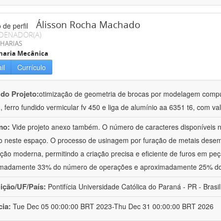
Álisson Rocha Machado
DENADOR(A)
HARIAS
haria Mecânica
il
Currículo
 do Projeto:
otimização de geometria de brocas por modelagem comput
 ferro fundido vermicular fv 450 e liga de alumínio aa 6351 t6, com va
mo:
Vide projeto anexo também. O número de caracteres disponíveis n
 neste espaço. O processo de usinagem por furação de metais dese
ação moderna, permitindo a criação precisa e eficiente de furos em pe
imadamente 33% do número de operações e aproximadamente 25% do
uição/UF/País:
Pontifícia Universidade Católica do Paraná - PR - Brasil
cia:
Tue Dec 05 00:00:00 BRT 2023-Thu Dec 31 00:00:00 BRT 2026