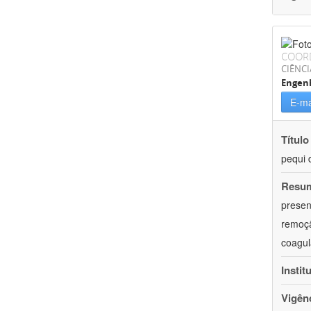
COOR
CIÊNCI
Engenh
E-ma
Título
pequi 
Resu
presen
remoçã
coagul
Instit
Vigên