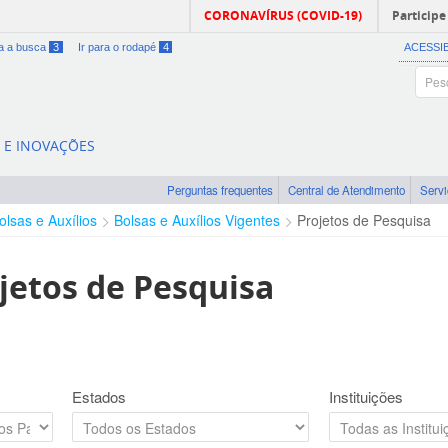
CORONAVÍRUS (COVID-19)
Participe
ra a busca
3
Ir para o rodapé
4
ACESSI
A E INOVAÇÕES
Perguntas frequentes
Central de Atendimento
Serv
olsas e Auxílios
Bolsas e Auxílios Vigentes
Projetos de Pesquisa
jetos de Pesquisa
Estados
Instituições