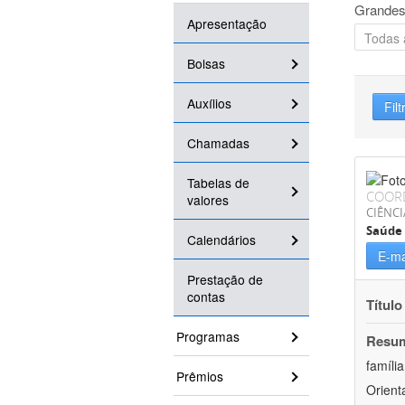
Grandes
Apresentação
Bolsas
Auxílios
Filt
Chamadas
Tabelas de
COOR
valores
CIÊNCI
Saúde 
Calendários
E-ma
Prestação de
contas
Título
Programas
Resu
famíli
Prêmios
Orient