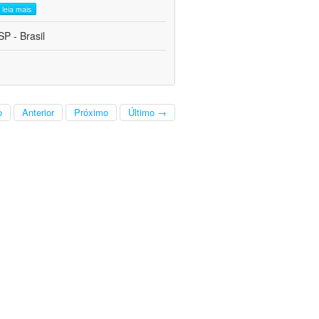
leia mais
P - Brasil
o
Anterior
Próximo
Último →