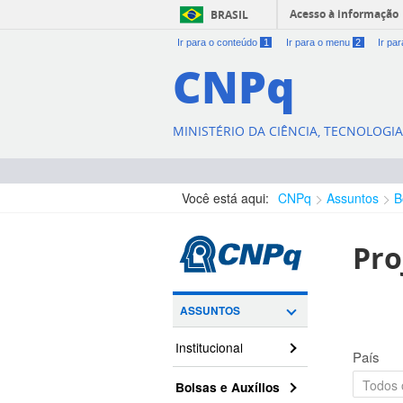
Acesso à informação
BRASIL
Ir para o conteúdo
1
Ir para o menu
2
Ir pa
CNPq
MINISTÉRIO DA CIÊNCIA, TECNOLOGI
Você está aqui:
CNPq
Assuntos
B
Pro
ASSUNTOS
Institucional
País
Bolsas e Auxílios