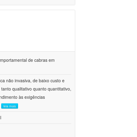
o comportamental de cabras em
ca não invasiva, de baixo custo e
tanto qualitativo quanto quantitativo,
ndimento às exigências
.
leia mais
l