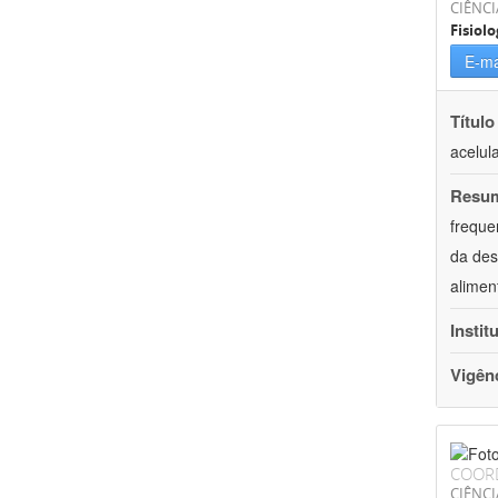
CIÊNCI
Fisiolo
E-ma
Título
acelul
Resu
freque
da des
alimen
Instit
Vigên
COOR
CIÊNCI