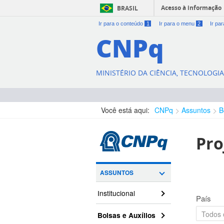
Acesso à informação
BRASIL
Ir para o conteúdo
1
Ir para o menu
2
Ir pa
CNPq
MINISTÉRIO DA CIÊNCIA, TECNOLOGI
Você está aqui:
CNPq
Assuntos
B
Pro
ASSUNTOS
Institucional
País
Bolsas e Auxílios