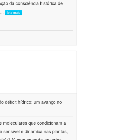
ão da consciência histórica de
...
leia mais
o déficit hídrico: um avanço no
s e moleculares que condicionam a
é sensível e dinâmica nas plantas,
cia' (LA) com os porta-enxertos