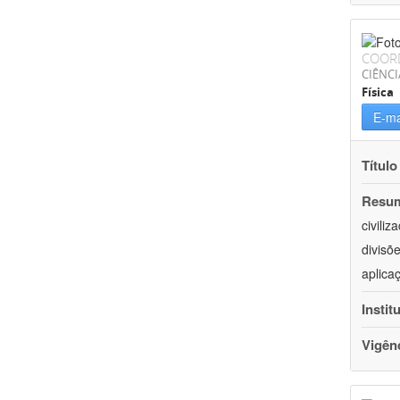
COOR
CIÊNCI
Física
E-ma
Título
Resu
civili
divisõ
aplica
Instit
Vigên