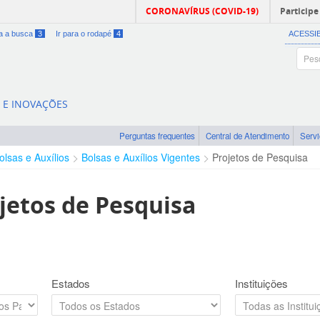
CORONAVÍRUS (COVID-19)
Participe
ra a busca
3
Ir para o rodapé
4
ACESSI
A E INOVAÇÕES
Perguntas frequentes
Central de Atendimento
Serv
olsas e Auxílios
Bolsas e Auxílios Vigentes
Projetos de Pesquisa
jetos de Pesquisa
Estados
Instituições