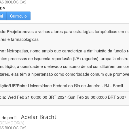
AS BIOLÓGICAS
gia
il
Currículo
 do Projeto:
novos e velhos atores para estratégias terapêuticas em nef
ares e farmacológicas
mo:
Nefropatias, nome amplo que caracteriza a diminuição da função r
ntes processos de isquemia-reperfusão (I/R) (agudos), uropatia obstrut
nutrição, a obesidade e o elevado consumo de sal constituírem um con
tares, elas têm a hipertensão como comorbidade comum que promov
uição/UF/País:
Universidade Federal do Rio de Janeiro - RJ - Brasil
cia:
Wed Feb 21 00:00:00 BRT 2024-Sun Feb 28 00:00:00 BRT 2027
Adelar Bracht
DENADOR(A)
AS BIOLÓGICAS