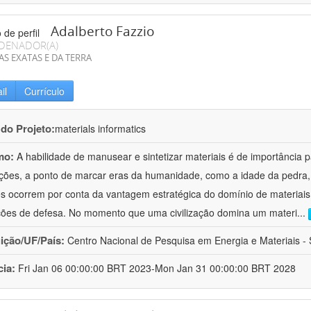
Adalberto Fazzio
DENADOR(A)
AS EXATAS E DA TERRA
il
Currículo
 do Projeto:
materials informatics
mo:
A habilidade de manusear e sintetizar materiais é de importância 
zações, a ponto de marcar eras da humanidade, como a idade da pedra, 
es ocorrem por conta da vantagem estratégica do domínio de materiais,
ções de defesa. No momento que uma civilização domina um materi
...
uição/UF/País:
Centro Nacional de Pesquisa em Energia e Materiais - S
cia:
Fri Jan 06 00:00:00 BRT 2023-Mon Jan 31 00:00:00 BRT 2028