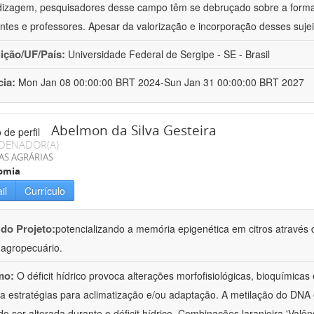
izagem, pesquisadores desse campo têm se debruçado sobre a formaç
ntes e professores. Apesar da valorização e incorporação desses sujei
uição/UF/País:
Universidade Federal de Sergipe - SE - Brasil
cia:
Mon Jan 08 00:00:00 BRT 2024-Sun Jan 31 00:00:00 BRT 2027
Abelmon da Silva Gesteira
DENADOR(A)
AS AGRÁRIAS
omia
il
Currículo
 do Projeto:
potencializando a memória epigenética em citros através d
o agropecuário.
mo:
O déficit hídrico provoca alterações morfofisiológicas, bioquímica
 a estratégias para aclimatização e/ou adaptação. A metilação do DNA 
o ser alterada durante o déficit hídrico. Combinações laranjeira 'Valên