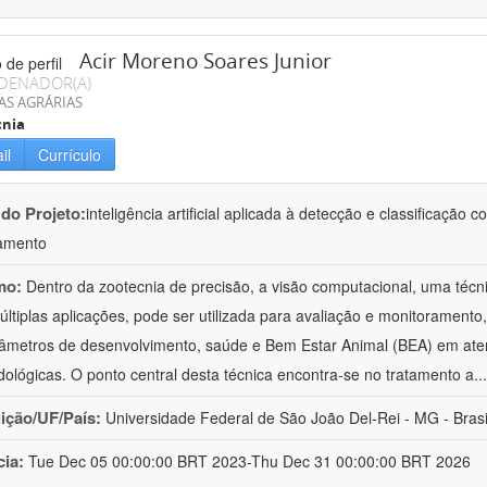
Acir Moreno Soares Junior
DENADOR(A)
AS AGRÁRIAS
cnia
il
Currículo
 do Projeto:
inteligência artificial aplicada à detecção e classificaçã
amento
mo:
Dentro da zootecnia de precisão, a visão computacional, uma técni
ltiplas aplicações, pode ser utilizada para avaliação e monitoramento, 
âmetros de desenvolvimento, saúde e Bem Estar Animal (BEA) em ate
ológicas. O ponto central desta técnica encontra-se no tratamento a
..
uição/UF/País:
Universidade Federal de São João Del-Rei - MG - Brasi
cia:
Tue Dec 05 00:00:00 BRT 2023-Thu Dec 31 00:00:00 BRT 2026