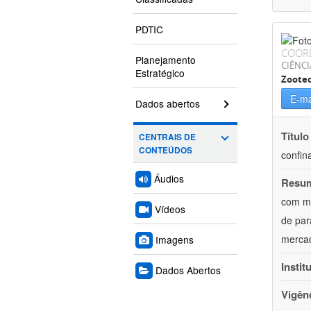
PDTIC
COOR
Planejamento
CIÊNCI
Estratégico
Zoote
E-ma
Dados abertos
Título
CENTRAIS DE
CONTEÚDOS
confin
Áudios
Resu
com mú
Vídeos
de par
mercad
Imagens
Instit
Dados Abertos
Vigên