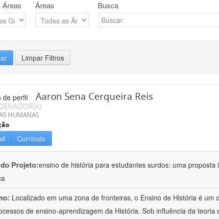
 Áreas
Áreas
Busca
rar
Limpar Filtros
Aaron Sena Cerqueira Reis
DENADOR(A)
IAS HUMANAS
ção
il
Currículo
 do Projeto:
ensino de história para estudantes surdos: uma proposta i
ca
mo:
Localizado em uma zona de fronteiras, o Ensino de História é um
ocessos de ensino-aprendizagem da História. Sob influência da teoria d