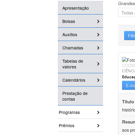
Grandes
Apresentação
Bolsas
Auxílios
Filt
Chamadas
Tabelas de
COOR
valores
CIÊNC
Educa
Calendários
E-ma
Prestação de
contas
Título
históri
Programas
Resu
Prêmios
aos pr