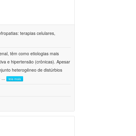
ropatias: terapias celulares,
enal, têm como etiologias mais
iva e hipertensão (crônicas). Apesar
junto heterogêneo de distúrbios
e
...
leia mais