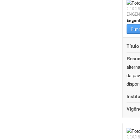
COOR
ENGEN
Engenh
E-ma
Título
Resu
altern
da pav
dispon
Instit
Vigên
COOR