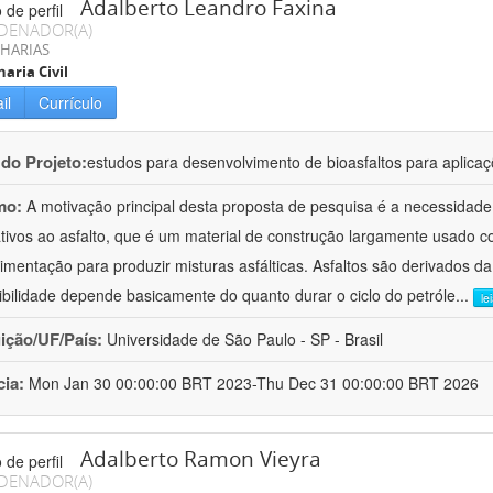
Adalberto Leandro Faxina
DENADOR(A)
HARIAS
aria Civil
il
Currículo
 do Projeto:
estudos para desenvolvimento de bioasfaltos para aplic
mo:
A motivação principal desta proposta de pesquisa é a necessidade
ativos ao asfalto, que é um material de construção largamente usado 
imentação para produzir misturas asfálticas. Asfaltos são derivados da
ibilidade depende basicamente do quanto durar o ciclo do petróle
...
le
uição/UF/País:
Universidade de São Paulo - SP - Brasil
cia:
Mon Jan 30 00:00:00 BRT 2023-Thu Dec 31 00:00:00 BRT 2026
Adalberto Ramon Vieyra
DENADOR(A)