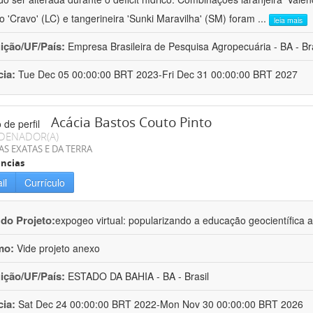
ro 'Cravo' (LC) e tangerineira 'Sunki Maravilha' (SM) foram
...
leia mais
uição/UF/País:
Empresa Brasileira de Pesquisa Agropecuária - BA - Bra
cia:
Tue Dec 05 00:00:00 BRT 2023-Fri Dec 31 00:00:00 BRT 2027
Acácia Bastos Couto Pinto
DENADOR(A)
AS EXATAS E DA TERRA
ncias
il
Currículo
 do Projeto:
expogeo virtual: popularizando a educação geocientífica a
mo:
Vide projeto anexo
uição/UF/País:
ESTADO DA BAHIA - BA - Brasil
cia:
Sat Dec 24 00:00:00 BRT 2022-Mon Nov 30 00:00:00 BRT 2026