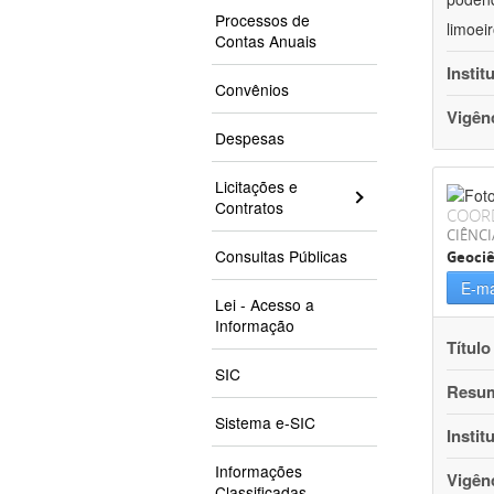
Processos de
limoei
Contas Anuais
Instit
Convênios
Vigên
Despesas
Licitações e
Contratos
COOR
CIÊNCI
Consultas Públicas
Geociê
E-ma
Lei - Acesso a
Informação
Título
SIC
Resu
Sistema e-SIC
Instit
Informações
Vigên
Classificadas