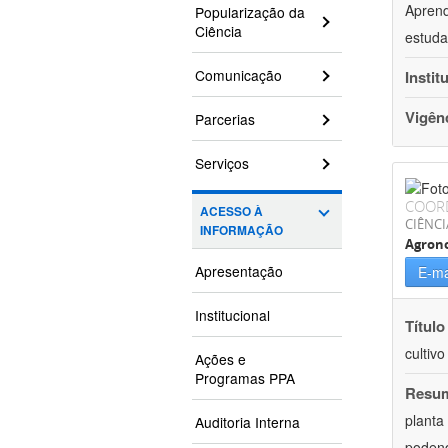
Aprend
Popularização da
Ciência
estuda
Comunicação
Instit
Vigên
Parcerias
Serviços
COOR
ACESSO À
CIÊNCI
INFORMAÇÃO
Agron
Apresentação
E-ma
Institucional
Título
cultiv
Ações e
Programas PPA
Resu
planta
Auditoria Interna
podend