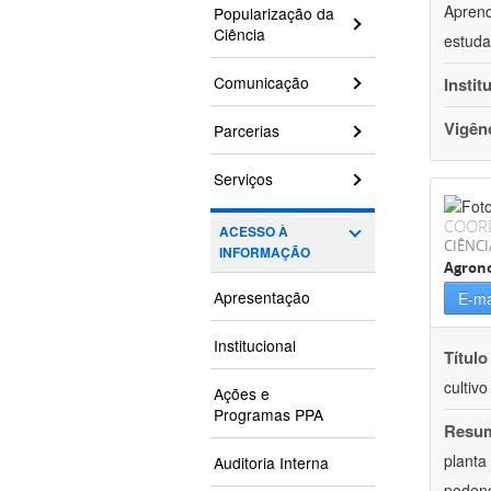
Aprend
Popularização da
Ciência
estuda
Comunicação
Instit
Vigên
Parcerias
Serviços
COOR
ACESSO À
CIÊNCI
INFORMAÇÃO
Agron
Apresentação
E-ma
Institucional
Título
cultiv
Ações e
Programas PPA
Resu
planta
Auditoria Interna
podend