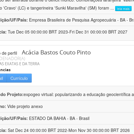
ro 'Cravo' (LC) e tangerineira 'Sunki Maravilha' (SM) foram
...
leia mais
uição/UF/País:
Empresa Brasileira de Pesquisa Agropecuária - BA - Bra
cia:
Tue Dec 05 00:00:00 BRT 2023-Fri Dec 31 00:00:00 BRT 2027
Acácia Bastos Couto Pinto
DENADOR(A)
AS EXATAS E DA TERRA
ncias
il
Currículo
 do Projeto:
expogeo virtual: popularizando a educação geocientífica a
mo:
Vide projeto anexo
uição/UF/País:
ESTADO DA BAHIA - BA - Brasil
cia:
Sat Dec 24 00:00:00 BRT 2022-Mon Nov 30 00:00:00 BRT 2026