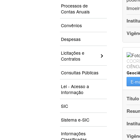
Processos de
limoei
Contas Anuais
Instit
Convênios
Vigên
Despesas
Licitações e
Contratos
COOR
CIÊNCI
Consultas Públicas
Geociê
E-ma
Lei - Acesso a
Informação
Título
SIC
Resu
Sistema e-SIC
Instit
Informações
Vigên
Classificadas