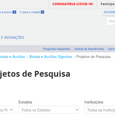
CORONAVÍRUS (COVID-19)
Participe
ra a busca
3
Ir para o rodapé
4
ACESSI
A E INOVAÇÕES
Perguntas frequentes
Central de Atendimento
Serv
olsas e Auxílios
Bolsas e Auxílios Vigentes
Projetos de Pesquisa
jetos de Pesquisa
Estados
Instituições