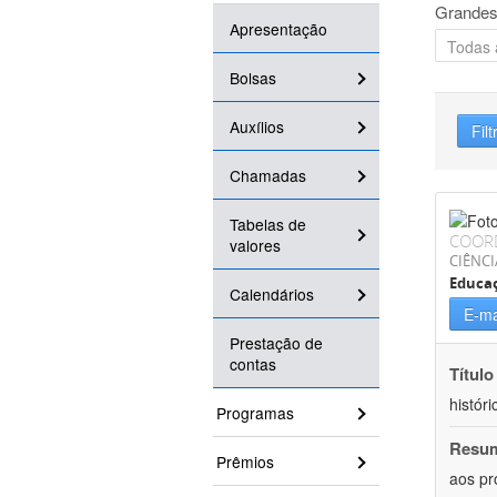
Grandes
Apresentação
Bolsas
Auxílios
Filt
Chamadas
Tabelas de
COOR
valores
CIÊNC
Educa
Calendários
E-ma
Prestação de
contas
Título
históri
Programas
Resu
Prêmios
aos pr