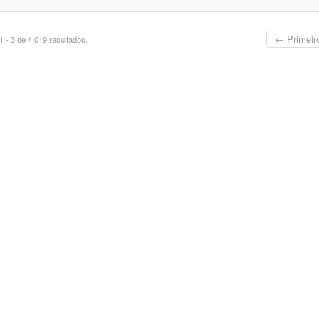
← Primeir
 - 3 de 4.019 resultados.