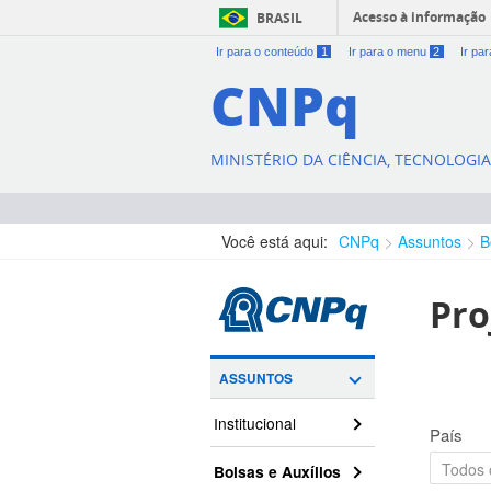
Acesso à informação
BRASIL
Ir para o conteúdo
1
Ir para o menu
2
Ir pa
CNPq
MINISTÉRIO DA CIÊNCIA, TECNOLOGI
Você está aqui:
CNPq
Assuntos
B
Pro
ASSUNTOS
Institucional
País
Bolsas e Auxílios