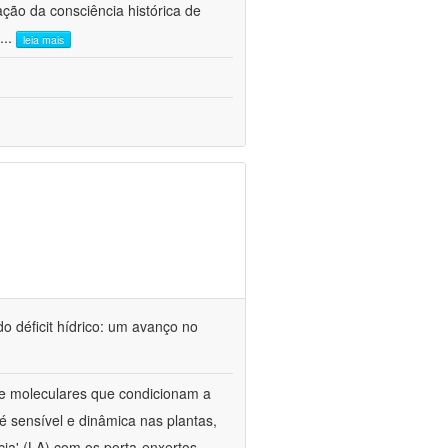
ão da consciência histórica de
...
leia mais
o déficit hídrico: um avanço no
s e moleculares que condicionam a
é sensível e dinâmica nas plantas,
cia' (LA) com os porta-enxertos