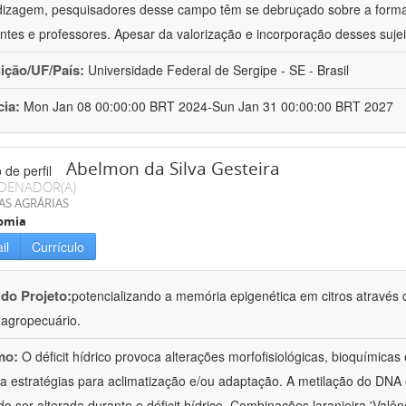
izagem, pesquisadores desse campo têm se debruçado sobre a formaç
ntes e professores. Apesar da valorização e incorporação desses sujei
uição/UF/País:
Universidade Federal de Sergipe - SE - Brasil
cia:
Mon Jan 08 00:00:00 BRT 2024-Sun Jan 31 00:00:00 BRT 2027
Abelmon da Silva Gesteira
DENADOR(A)
AS AGRÁRIAS
omia
il
Currículo
 do Projeto:
potencializando a memória epigenética em citros através d
o agropecuário.
mo:
O déficit hídrico provoca alterações morfofisiológicas, bioquímica
 a estratégias para aclimatização e/ou adaptação. A metilação do DNA 
o ser alterada durante o déficit hídrico. Combinações laranjeira 'Valên