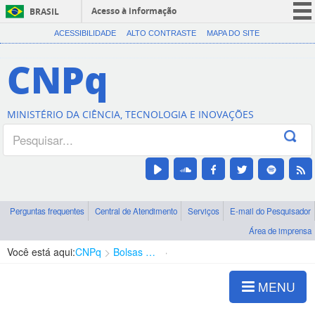
Acesso à informação
BRASIL
CORONAVÍRUS (COVID-19)
ACESSIBILIDADE
ALTO CONTRASTE
MAPA DO SITE
Participe
CNPq
Serviços
Legislação
MINISTÉRIO DA CIÊNCIA, TECNOLOGIA E INOVAÇÕES
Canais
Perguntas frequentes
Central de Atendimento
Serviços
E-mail do Pesquisador
Área de imprensa
Você está aqui:
CNPq
Bolsas e Auxílios Vigentes
Projetos de Pesquisa
MENU