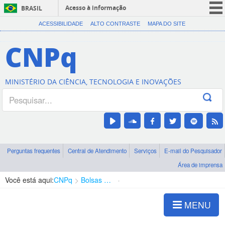
Acesso à informação
BRASIL
CORONAVÍRUS (COVID-19)
ACESSIBILIDADE
ALTO CONTRASTE
MAPA DO SITE
Participe
CNPq
Serviços
Legislação
MINISTÉRIO DA CIÊNCIA, TECNOLOGIA E INOVAÇÕES
Canais
Perguntas frequentes
Central de Atendimento
Serviços
E-mail do Pesquisador
Área de imprensa
Você está aqui:
CNPq
Bolsas e Auxílios Vigentes
Projetos de Pesquisa
MENU