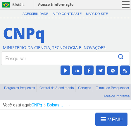
Acesso à informação
BRASIL
CORONAVÍRUS (COVID-19)
ACESSIBILIDADE
ALTO CONTRASTE
MAPA DO SITE
Participe
CNPq
Serviços
Legislação
MINISTÉRIO DA CIÊNCIA, TECNOLOGIA E INOVAÇÕES
Canais
Perguntas frequentes
Central de Atendimento
Serviços
E-mail do Pesquisador
Área de imprensa
Você está aqui:
CNPq
Bolsas e Auxílios Vigentes
Projetos de Pesquisa
MENU