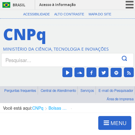
Acesso à informação
BRASIL
CORONAVÍRUS (COVID-19)
ACESSIBILIDADE
ALTO CONTRASTE
MAPA DO SITE
Participe
CNPq
Serviços
Legislação
MINISTÉRIO DA CIÊNCIA, TECNOLOGIA E INOVAÇÕES
Canais
Perguntas frequentes
Central de Atendimento
Serviços
E-mail do Pesquisador
Área de imprensa
Você está aqui:
CNPq
Bolsas e Auxílios Vigentes
Projetos de Pesquisa
MENU