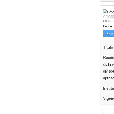
COOR
CIÊNCI
Física
E-ma
Título
Resu
civili
divisõ
aplica
Instit
Vigên