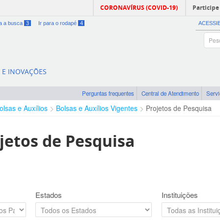
CORONAVÍRUS (COVID-19)
Participe
ra a busca
3
Ir para o rodapé
4
ACESSI
A E INOVAÇÕES
Perguntas frequentes
Central de Atendimento
Serv
olsas e Auxílios
Bolsas e Auxílios Vigentes
Projetos de Pesquisa
jetos de Pesquisa
Estados
Instituições