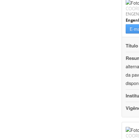
COOR
ENGEN
Engenh
E-ma
Título
Resu
altern
da pav
dispon
Instit
Vigên
COOR