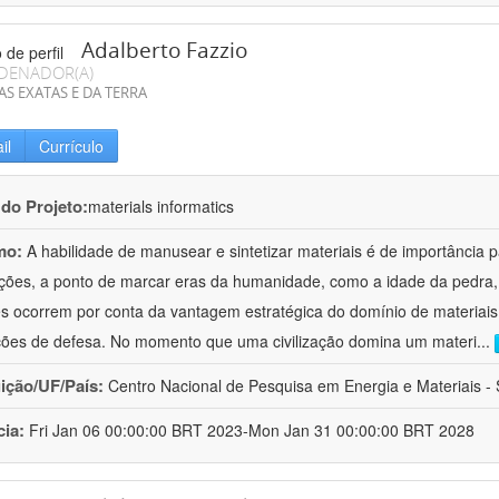
Adalberto Fazzio
DENADOR(A)
AS EXATAS E DA TERRA
il
Currículo
 do Projeto:
materials informatics
mo:
A habilidade de manusear e sintetizar materiais é de importância 
zações, a ponto de marcar eras da humanidade, como a idade da pedra, 
es ocorrem por conta da vantagem estratégica do domínio de materiais,
ções de defesa. No momento que uma civilização domina um materi
...
uição/UF/País:
Centro Nacional de Pesquisa em Energia e Materiais - S
cia:
Fri Jan 06 00:00:00 BRT 2023-Mon Jan 31 00:00:00 BRT 2028