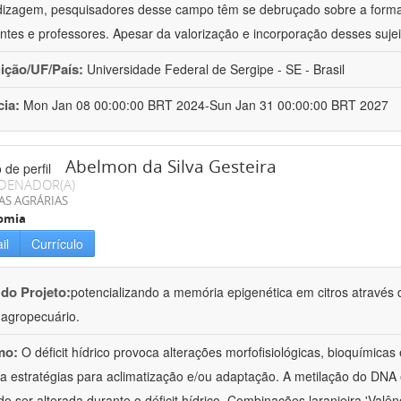
izagem, pesquisadores desse campo têm se debruçado sobre a formaç
ntes e professores. Apesar da valorização e incorporação desses sujei
uição/UF/País:
Universidade Federal de Sergipe - SE - Brasil
cia:
Mon Jan 08 00:00:00 BRT 2024-Sun Jan 31 00:00:00 BRT 2027
Abelmon da Silva Gesteira
DENADOR(A)
AS AGRÁRIAS
omia
il
Currículo
 do Projeto:
potencializando a memória epigenética em citros através d
o agropecuário.
mo:
O déficit hídrico provoca alterações morfofisiológicas, bioquímica
 a estratégias para aclimatização e/ou adaptação. A metilação do DNA 
o ser alterada durante o déficit hídrico. Combinações laranjeira 'Valên