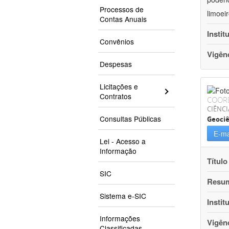
Processos de
limoei
Contas Anuais
Instit
Convênios
Vigên
Despesas
Licitações e
Contratos
COOR
CIÊNCI
Consultas Públicas
Geociê
E-ma
Lei - Acesso a
Informação
Título
SIC
Resu
Sistema e-SIC
Instit
Informações
Vigên
Classificadas