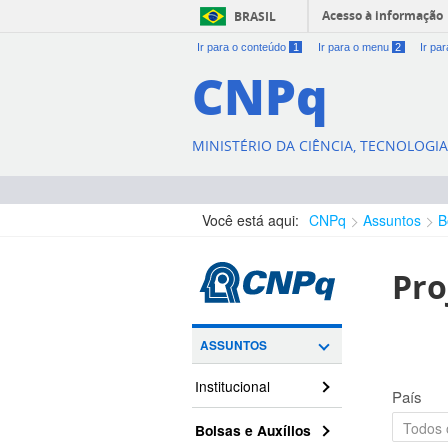
Acesso à informação
BRASIL
Ir para o conteúdo
1
Ir para o menu
2
Ir pa
CNPq
MINISTÉRIO DA CIÊNCIA, TECNOLOGI
Você está aqui:
CNPq
Assuntos
B
Pro
ASSUNTOS
Institucional
País
Bolsas e Auxílios