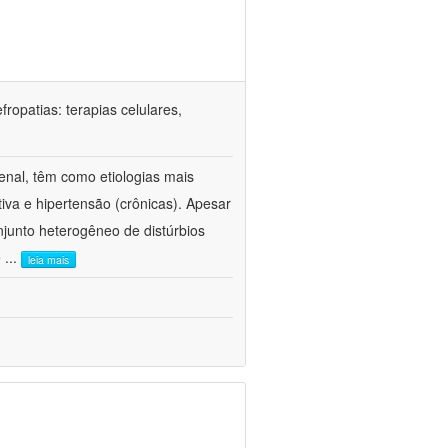
ropatias: terapias celulares,
enal, têm como etiologias mais
iva e hipertensão (crônicas). Apesar
junto heterogêneo de distúrbios
e
...
leia mais