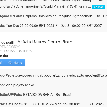
ro 'Cravo' (LC) e tangerineira 'Sunki Maravilha' (SM) foram
...
leia mais
uição/UF/País:
Empresa Brasileira de Pesquisa Agropecuária - BA - Bra
cia:
Tue Dec 05 00:00:00 BRT 2023-Fri Dec 31 00:00:00 BRT 2027
Acácia Bastos Couto Pinto
DENADOR(A)
AS EXATAS E DA TERRA
ncias
il
Currículo
 do Projeto:
expogeo virtual: popularizando a educação geocientífica a
mo:
Vide projeto anexo
uição/UF/País:
ESTADO DA BAHIA - BA - Brasil
cia:
Sat Dec 24 00:00:00 BRT 2022-Mon Nov 30 00:00:00 BRT 2026