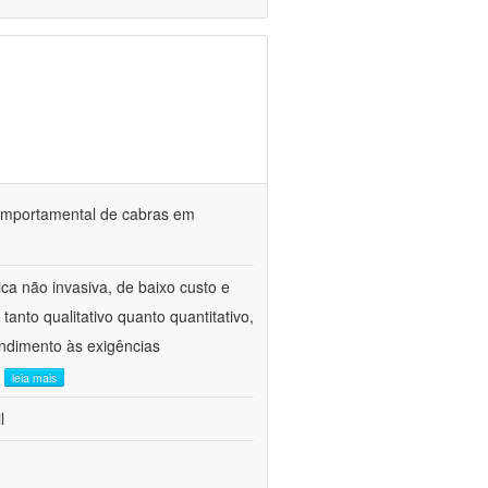
o comportamental de cabras em
ca não invasiva, de baixo custo e
tanto qualitativo quanto quantitativo,
ndimento às exigências
.
leia mais
l