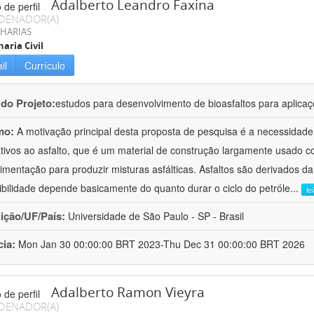
Adalberto Leandro Faxina
DENADOR(A)
HARIAS
aria Civil
il
Currículo
 do Projeto:
estudos para desenvolvimento de bioasfaltos para aplic
mo:
A motivação principal desta proposta de pesquisa é a necessidade
ativos ao asfalto, que é um material de construção largamente usado 
imentação para produzir misturas asfálticas. Asfaltos são derivados da
ibilidade depende basicamente do quanto durar o ciclo do petróle
...
le
uição/UF/País:
Universidade de São Paulo - SP - Brasil
cia:
Mon Jan 30 00:00:00 BRT 2023-Thu Dec 31 00:00:00 BRT 2026
Adalberto Ramon Vieyra
DENADOR(A)