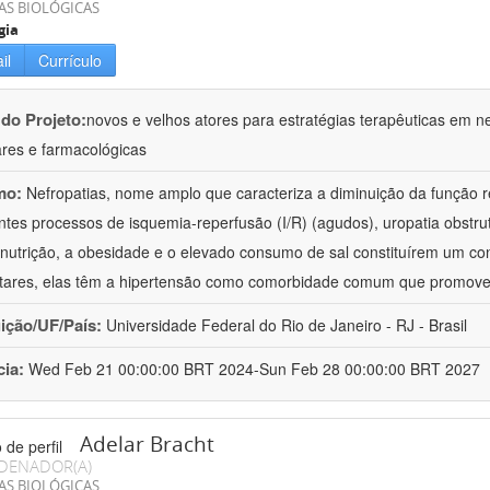
AS BIOLÓGICAS
gia
il
Currículo
 do Projeto:
novos e velhos atores para estratégias terapêuticas em nef
ares e farmacológicas
mo:
Nefropatias, nome amplo que caracteriza a diminuição da função r
ntes processos de isquemia-reperfusão (I/R) (agudos), uropatia obstrut
nutrição, a obesidade e o elevado consumo de sal constituírem um con
tares, elas têm a hipertensão como comorbidade comum que promov
uição/UF/País:
Universidade Federal do Rio de Janeiro - RJ - Brasil
cia:
Wed Feb 21 00:00:00 BRT 2024-Sun Feb 28 00:00:00 BRT 2027
Adelar Bracht
DENADOR(A)
AS BIOLÓGICAS