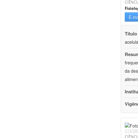
CIÊNCI
Fisiolo
E-ma
Título
acelul
Resu
freque
da des
alimen
Instit
Vigên
COOR
CIÊNCI