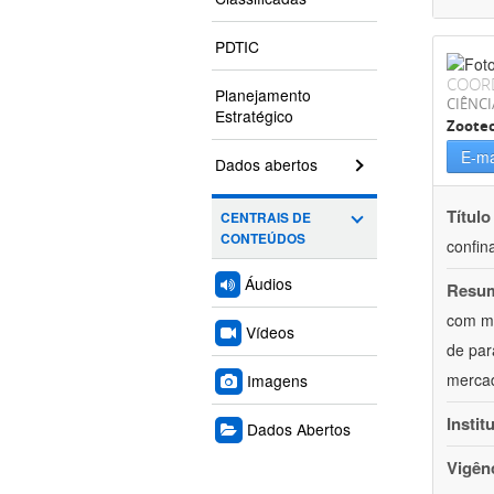
PDTIC
COOR
Planejamento
CIÊNCI
Estratégico
Zoote
E-ma
Dados abertos
Título
CENTRAIS DE
CONTEÚDOS
confin
Áudios
Resu
com mú
Vídeos
de par
mercad
Imagens
Instit
Dados Abertos
Vigên