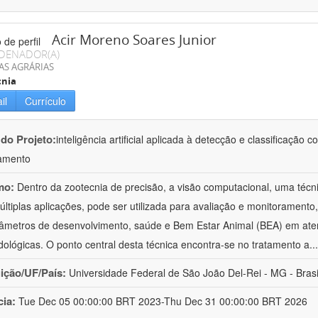
Acir Moreno Soares Junior
DENADOR(A)
AS AGRÁRIAS
cnia
il
Currículo
 do Projeto:
inteligência artificial aplicada à detecção e classificaçã
amento
mo:
Dentro da zootecnia de precisão, a visão computacional, uma técni
ltiplas aplicações, pode ser utilizada para avaliação e monitoramento, 
âmetros de desenvolvimento, saúde e Bem Estar Animal (BEA) em ate
ológicas. O ponto central desta técnica encontra-se no tratamento a
..
uição/UF/País:
Universidade Federal de São João Del-Rei - MG - Brasi
cia:
Tue Dec 05 00:00:00 BRT 2023-Thu Dec 31 00:00:00 BRT 2026