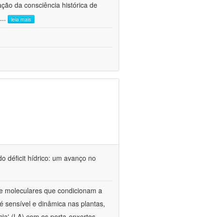
ão da consciência histórica de
...
leia mais
o déficit hídrico: um avanço no
s e moleculares que condicionam a
é sensível e dinâmica nas plantas,
cia' (LA) com os porta-enxertos