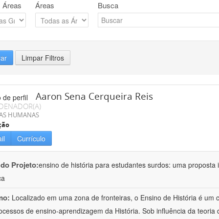
 Áreas
Áreas
Busca
rar
Limpar Filtros
Aaron Sena Cerqueira Reis
DENADOR(A)
IAS HUMANAS
ção
il
Currículo
 do Projeto:
ensino de história para estudantes surdos: uma proposta i
ca
mo:
Localizado em uma zona de fronteiras, o Ensino de História é um
ocessos de ensino-aprendizagem da História. Sob influência da teoria d