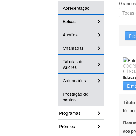
Grandes
Apresentação
Bolsas
Auxílios
Filt
Chamadas
Tabelas de
COOR
valores
CIÊNC
Educa
Calendários
E-ma
Prestação de
contas
Título
históri
Programas
Resu
Prêmios
aos pr