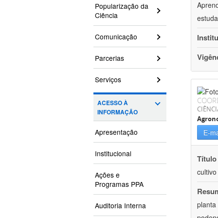
Aprend
Popularização da
Ciência
estuda
Comunicação
Instit
Vigên
Parcerias
Serviços
COOR
ACESSO À
CIÊNCI
INFORMAÇÃO
Agron
Apresentação
E-ma
Institucional
Título
cultiv
Ações e
Programas PPA
Resu
planta
Auditoria Interna
podend