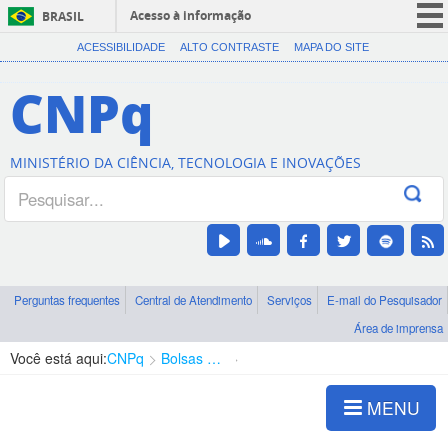
Acesso à informação
BRASIL
CORONAVÍRUS (COVID-19)
ACESSIBILIDADE
ALTO CONTRASTE
MAPA DO SITE
Participe
CNPq
Serviços
Legislação
MINISTÉRIO DA CIÊNCIA, TECNOLOGIA E INOVAÇÕES
Canais
Perguntas frequentes
Central de Atendimento
Serviços
E-mail do Pesquisador
Área de imprensa
Você está aqui:
CNPq
Bolsas e Auxílios Vigentes
Projetos de Pesquisa
MENU