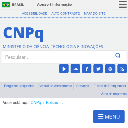
Acesso à informação
BRASIL
CORONAVÍRUS (COVID-19)
ACESSIBILIDADE
ALTO CONTRASTE
MAPA DO SITE
Participe
CNPq
Serviços
Legislação
MINISTÉRIO DA CIÊNCIA, TECNOLOGIA E INOVAÇÕES
Canais
Perguntas frequentes
Central de Atendimento
Serviços
E-mail do Pesquisador
Área de imprensa
Você está aqui:
CNPq
Bolsas e Auxílios Vigentes
Projetos de Pesquisa
MENU