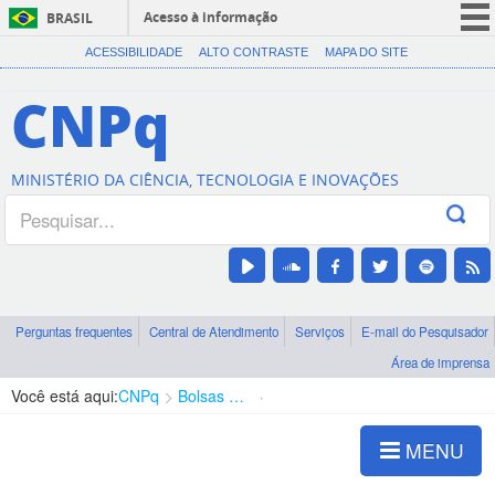
Acesso à informação
BRASIL
CORONAVÍRUS (COVID-19)
ACESSIBILIDADE
ALTO CONTRASTE
MAPA DO SITE
Participe
CNPq
Serviços
Legislação
MINISTÉRIO DA CIÊNCIA, TECNOLOGIA E INOVAÇÕES
Canais
Perguntas frequentes
Central de Atendimento
Serviços
E-mail do Pesquisador
Área de imprensa
Você está aqui:
CNPq
Bolsas e Auxílios Vigentes
Projetos de Pesquisa
MENU