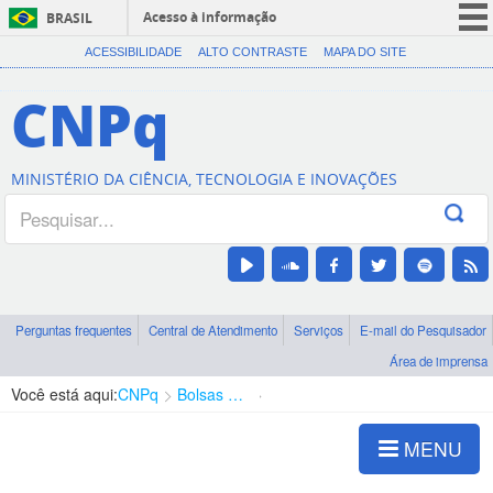
Acesso à informação
BRASIL
CORONAVÍRUS (COVID-19)
ACESSIBILIDADE
ALTO CONTRASTE
MAPA DO SITE
Participe
CNPq
Serviços
Legislação
MINISTÉRIO DA CIÊNCIA, TECNOLOGIA E INOVAÇÕES
Canais
Perguntas frequentes
Central de Atendimento
Serviços
E-mail do Pesquisador
Área de imprensa
Você está aqui:
CNPq
Bolsas e Auxílios Vigentes
Projetos de Pesquisa
MENU