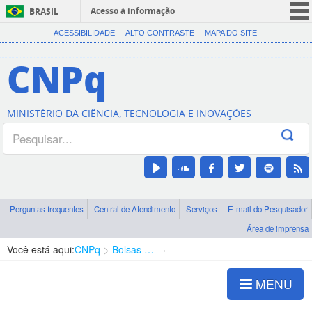
Acesso à informação
BRASIL
CORONAVÍRUS (COVID-19)
ACESSIBILIDADE
ALTO CONTRASTE
MAPA DO SITE
Participe
CNPq
Serviços
Legislação
MINISTÉRIO DA CIÊNCIA, TECNOLOGIA E INOVAÇÕES
Canais
Perguntas frequentes
Central de Atendimento
Serviços
E-mail do Pesquisador
Área de imprensa
Você está aqui:
CNPq
Bolsas e Auxílios Vigentes
Projetos de Pesquisa
MENU