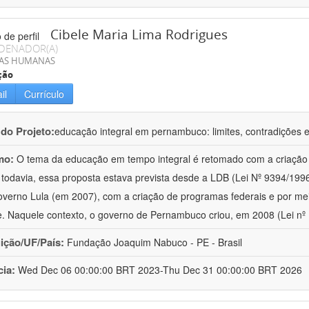
Cibele Maria Lima Rodrigues
DENADOR(A)
IAS HUMANAS
ção
il
Currículo
 do Projeto:
educação integral em pernambuco: limites, contradições 
mo:
O tema da educação em tempo integral é retomado com a criação
 todavia, essa proposta estava prevista desde a LDB (Lei Nº 9394/199
overno Lula (em 2007), com a criação de programas federais e por m
e. Naquele contexto, o governo de Pernambuco criou, em 2008 (Lei nº
uição/UF/País:
Fundação Joaquim Nabuco - PE - Brasil
cia:
Wed Dec 06 00:00:00 BRT 2023-Thu Dec 31 00:00:00 BRT 2026