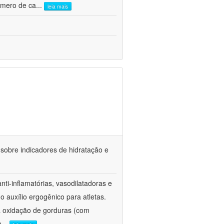
úmero de ca
...
leia mais
) sobre indicadores de hidratação e
ti-inflamatórias, vasodilatadoras e
 auxílio ergogênico para atletas.
a oxidação de gorduras (com
n
...