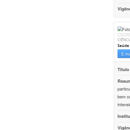
Vigên
COOR
CIÊNCI
Saúde 
E-ma
Título
Resu
partic
bem co
intens
Instit
Vigên