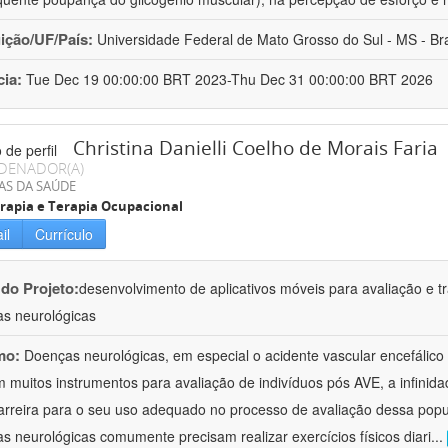
uição/UF/País:
Universidade Federal de Mato Grosso do Sul - MS - Bra
cia:
Tue Dec 19 00:00:00 BRT 2023-Thu Dec 31 00:00:00 BRT 2026
Christina Danielli Coelho de Morais Faria
DENADOR(A)
AS DA SAÚDE
erapia e Terapia Ocupacional
il
Currículo
 do Projeto:
desenvolvimento de aplicativos móveis para avaliação e 
s neurológicas
mo:
Doenças neurológicas, em especial o acidente vascular encefálico
m muitos instrumentos para avaliação de indivíduos pós AVE, a infinid
rreira para o seu uso adequado no processo de avaliação dessa popu
s neurológicas comumente precisam realizar exercícios físicos diari
...