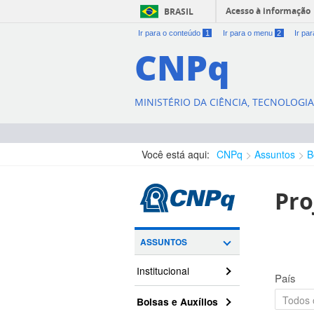
Acesso à informação
BRASIL
Ir para o conteúdo
1
Ir para o menu
2
Ir pa
CNPq
MINISTÉRIO DA CIÊNCIA, TECNOLOGI
Você está aqui:
CNPq
Assuntos
B
Pro
ASSUNTOS
Institucional
País
Bolsas e Auxílios