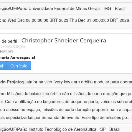
uição/UF/País:
Universidade Federal de Minas Gerais - MG - Brasil
cia:
Wed Dec 06 00:00:00 BRT 2023-Thu Dec 31 00:00:00 BRT 2026
Christopher Shneider Cerqueira
DENADOR(A)
HARIAS
aria Aeroespacial
il
Currículo
 do Projeto:
plataforma vleo (very low earh orbits) modular para oper
mo:
Missões de baixíssima órbita são missões de curta duração que p
al. Com a utilização de lançadores de pequeno porte, veículos sub orb
ido acesso ao espaço, missões de curta duração proporcionam a capa
ais especializadas por demanda de evento. Esse tipo de missões po
...
uição/UF/País:
Instituto Tecnológico de Aeronáutica - SP - Brasil