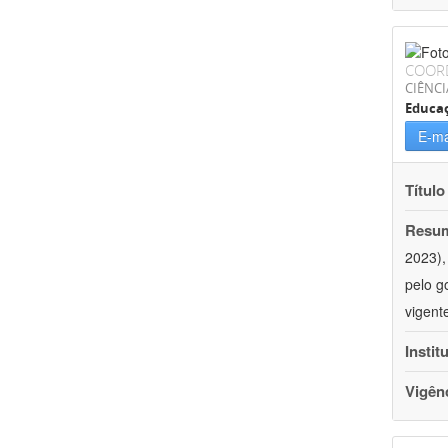
COOR
CIÊNC
Educa
E-ma
Título
Resu
2023),
pelo g
vigent
Instit
Vigên