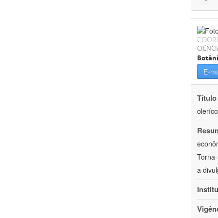
COOR
CIÊNCI
Botân
E-ma
Título
oleríco
Resu
econôm
Torna-
a divu
Instit
Vigên