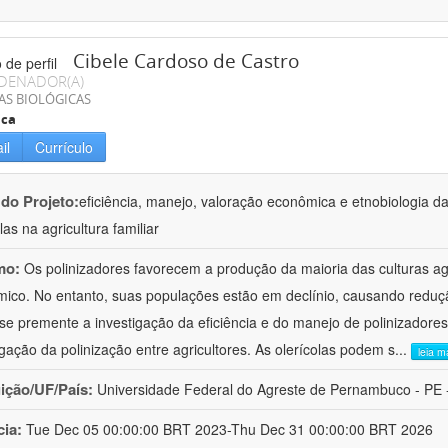
Cibele Cardoso de Castro
DENADOR(A)
AS BIOLÓGICAS
ica
il
Currículo
 do Projeto:
eficiência, manejo, valoração econômica e etnobiologia da
las na agricultura familiar
mo:
Os polinizadores favorecem a produção da maioria das culturas ag
ico. No entanto, suas populações estão em declínio, causando reduç
se premente a investigação da eficiência e do manejo de polinizadore
lgação da polinização entre agricultores. As olerícolas podem s
...
leia m
uição/UF/País:
Universidade Federal do Agreste de Pernambuco - PE -
cia:
Tue Dec 05 00:00:00 BRT 2023-Thu Dec 31 00:00:00 BRT 2026