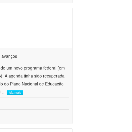
e avanços
 de um novo programa federal (em
6). A agenda tinha sido recuperada
eio do Plano Nacional de Educação
 1
...
leia mais