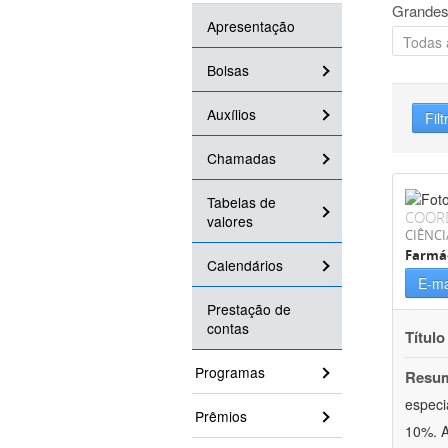
Grandes
Apresentação
Bolsas
Auxílios
Filt
Chamadas
Tabelas de
COOR
valores
CIÊNCI
Farmá
Calendários
E-ma
Prestação de
contas
Título
Programas
Resu
especi
Prêmios
10%. A