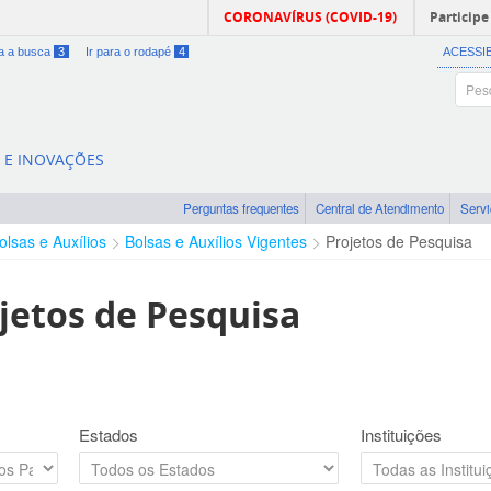
CORONAVÍRUS (COVID-19)
Participe
ra a busca
3
Ir para o rodapé
4
ACESSI
A E INOVAÇÕES
Perguntas frequentes
Central de Atendimento
Serv
olsas e Auxílios
Bolsas e Auxílios Vigentes
Projetos de Pesquisa
jetos de Pesquisa
Estados
Instituições