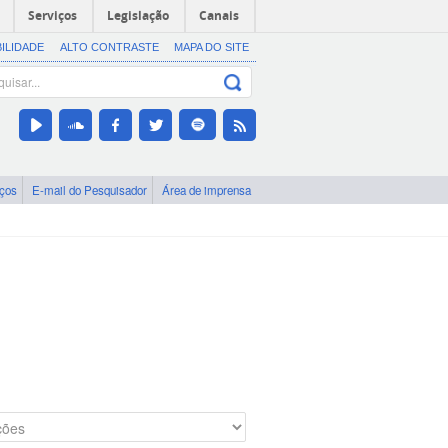
Serviços
Legislação
Canais
BILIDADE
ALTO CONTRASTE
MAPA DO SITE
iços
E-mail do Pesquisador
Área de imprensa