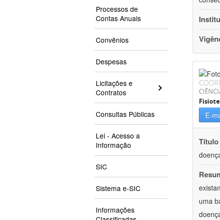
Processos de
Contas Anuais
Instit
Vigên
Convênios
Despesas
COOR
Licitações e
CIÊNCI
Contratos
Fisiot
Consultas Públicas
E-ma
Lei - Acesso a
Título
Informação
doença
SIC
Resu
exista
Sistema e-SIC
uma ba
Informações
doença
Classificadas