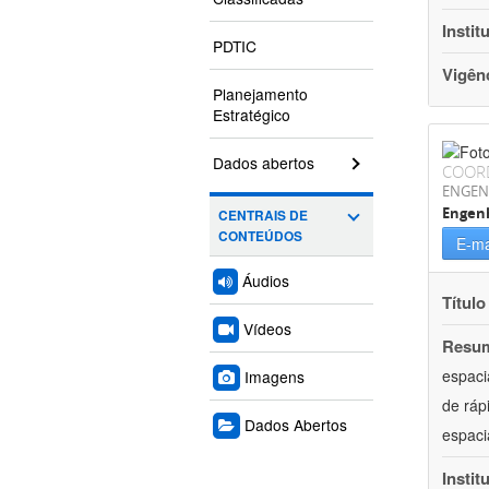
Instit
PDTIC
Vigên
Planejamento
Estratégico
Dados abertos
COOR
ENGEN
Engenh
CENTRAIS DE
CONTEÚDOS
E-ma
Áudios
Título
Vídeos
Resu
espaci
Imagens
de ráp
Dados Abertos
espaci
Instit