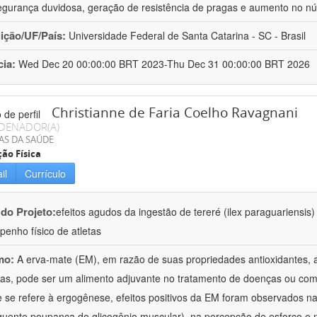
gurança duvidosa, geração de resistência de pragas e aumento no n
uição/UF/País:
Universidade Federal de Santa Catarina - SC - Brasil
cia:
Wed Dec 20 00:00:00 BRT 2023-Thu Dec 31 00:00:00 BRT 2026
Christianne de Faria Coelho Ravagnani
DENADOR(A)
AS DA SAÚDE
ão Física
il
Currículo
 do Projeto:
efeitos agudos da ingestão de tereré (ilex paraguariensis
enho físico de atletas
mo:
A erva-mate (EM), em razão de suas propriedades antioxidantes, an
ticas, pode ser um alimento adjuvante no tratamento de doenças ou como
 se refere à ergogênese, efeitos positivos da EM foram observados n
uente poupança do glicogênio muscular), na percepção de esforço e 