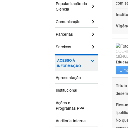
com se
Popularização da
Ciência
Instit
Comunicação
Vigên
Parcerias
Serviços
COOR
CIÊNCI
ACESSO À
Educaç
INFORMAÇÃO
E-ma
Apresentação
Título
Institucional
desemp
Ações e
Resu
Programas PPA
lipolí
No que
Auditoria Interna
conseq