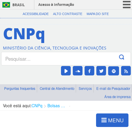
Acesso à informação
BRASIL
CORONAVÍRUS (COVID-19)
ACESSIBILIDADE
ALTO CONTRASTE
MAPA DO SITE
Participe
CNPq
Serviços
Legislação
MINISTÉRIO DA CIÊNCIA, TECNOLOGIA E INOVAÇÕES
Canais
Perguntas frequentes
Central de Atendimento
Serviços
E-mail do Pesquisador
Área de imprensa
Você está aqui:
CNPq
Bolsas e Auxílios Vigentes
Projetos de Pesquisa
MENU