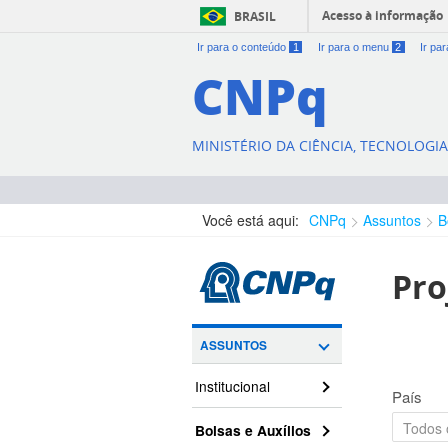
Acesso à informação
BRASIL
Ir para o conteúdo
1
Ir para o menu
2
Ir pa
CNPq
MINISTÉRIO DA CIÊNCIA, TECNOLOGI
Você está aqui:
CNPq
Assuntos
B
Pro
ASSUNTOS
Institucional
País
Bolsas e Auxílios