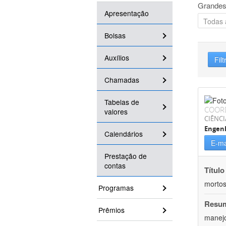
Grandes
Apresentação
Bolsas
Auxílios
Filt
Chamadas
Tabelas de
COOR
valores
CIÊNCI
Engenh
Calendários
E-ma
Prestação de
contas
Título
mortos
Programas
Resu
Prêmios
manejo