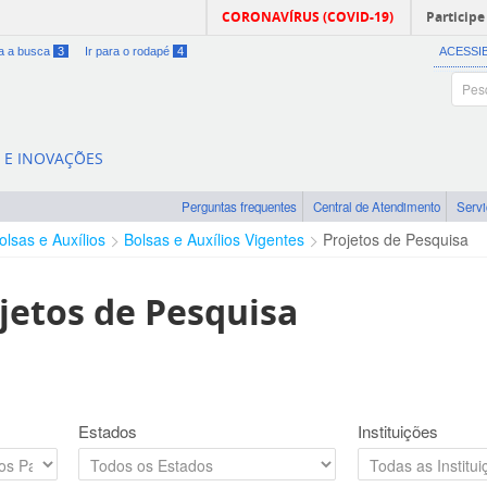
CORONAVÍRUS (COVID-19)
Participe
ra a busca
3
Ir para o rodapé
4
ACESSI
A E INOVAÇÕES
Perguntas frequentes
Central de Atendimento
Serv
olsas e Auxílios
Bolsas e Auxílios Vigentes
Projetos de Pesquisa
jetos de Pesquisa
Estados
Instituições