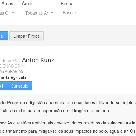
 Áreas
Áreas
Busca
rar
Limpar Filtros
Airton Kunz
DENADOR(A)
AS AGRÁRIAS
aria Agrícola
il
Currículo
 do Projeto:
codigestão anaeróbia em duas fases utilizando-se dejeto
 não abatidos para recuperação de hidrogênio e metano
mo:
As questões ambientais envolvendo os resíduos da suinocultura i
 e tratamento para mitigar-se os seus impactos no solo, água e ar. O