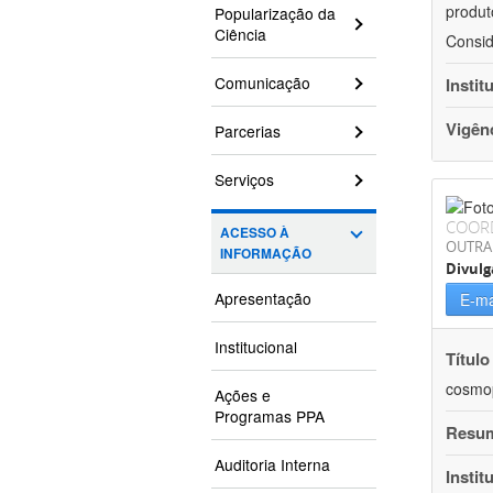
produt
Popularização da
Ciência
Consid
Comunicação
Instit
Vigên
Parcerias
Serviços
COOR
ACESSO À
OUTRA
INFORMAÇÃO
Divulg
Apresentação
E-ma
Institucional
Título
cosmop
Ações e
Programas PPA
Resu
Auditoria Interna
Instit