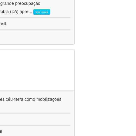
e grande preocupação.
róbia (DA) apre
...
leia mais
asil
ções céu-terra como mobilizações
l