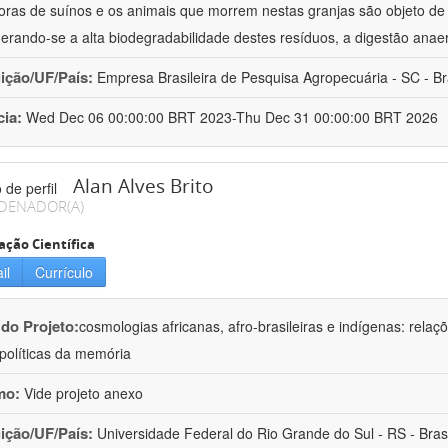
oras de suínos e os animais que morrem nestas granjas são objeto d
erando-se a alta biodegradabilidade destes resíduos, a digestão anae
uição/UF/País:
Empresa Brasileira de Pesquisa Agropecuária - SC - Br
cia:
Wed Dec 06 00:00:00 BRT 2023-Thu Dec 31 00:00:00 BRT 2026
Alan Alves Brito
DENADOR(A)
ação Científica
il
Currículo
 do Projeto:
cosmologias africanas, afro-brasileiras e indígenas: rela
olíticas da memória
mo:
Vide projeto anexo
uição/UF/País:
Universidade Federal do Rio Grande do Sul - RS - Brasi