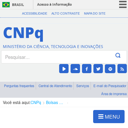
Acesso à informação
BRASIL
CORONAVÍRUS (COVID-19)
ACESSIBILIDADE
ALTO CONTRASTE
MAPA DO SITE
Participe
CNPq
Serviços
Legislação
MINISTÉRIO DA CIÊNCIA, TECNOLOGIA E INOVAÇÕES
Canais
Perguntas frequentes
Central de Atendimento
Serviços
E-mail do Pesquisador
Área de imprensa
Você está aqui:
CNPq
Bolsas e Auxílios Vigentes
Projetos de Pesquisa
MENU