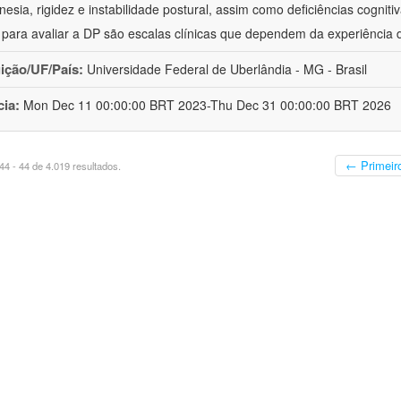
inesia, rigidez e instabilidade postural, assim como deficiências cognit
s para avaliar a DP são escalas clínicas que dependem da experiência 
uição/UF/País:
Universidade Federal de Uberlândia - MG - Brasil
cia:
Mon Dec 11 00:00:00 BRT 2023-Thu Dec 31 00:00:00 BRT 2026
← Primeir
4 - 44 de 4.019 resultados.