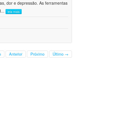
ivas, dor e depressão. As ferramentas
d
...
leia mais
o
Anterior
Próximo
Último →