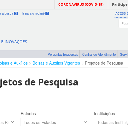
CORONAVÍRUS (COVID-19)
Participe
ra a busca
3
Ir para o rodapé
4
ACESSI
A E INOVAÇÕES
Perguntas frequentes
Central de Atendimento
Serv
olsas e Auxílios
Bolsas e Auxílios Vigentes
Projetos de Pesquisa
jetos de Pesquisa
Estados
Instituições