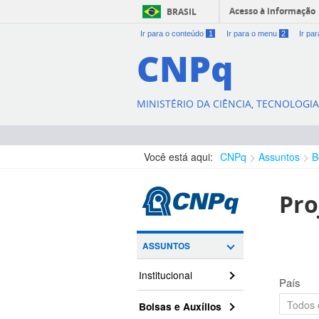
Acesso à informação
BRASIL
Ir para o conteúdo
1
Ir para o menu
2
Ir pa
CNPq
MINISTÉRIO DA CIÊNCIA, TECNOLOGI
Você está aqui:
CNPq
Assuntos
B
Pro
ASSUNTOS
Institucional
País
Bolsas e Auxílios