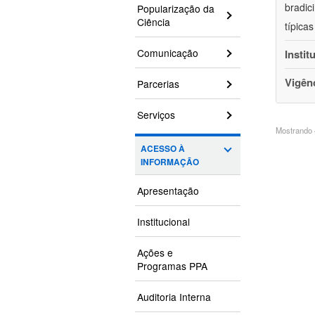
bradic
Popularização da
Ciência
típica
Comunicação
Instit
Vigên
Parcerias
Serviços
Mostrando 4
ACESSO À
INFORMAÇÃO
Apresentação
Institucional
Ações e
Programas PPA
Auditoria Interna