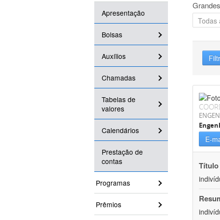
Grandes
Apresentação
Bolsas
Auxílios
Filt
Chamadas
Tabelas de
COOR
valores
ENGEN
Engen
Calendários
E-ma
Prestação de
contas
Título
indiví
Programas
Resu
Prêmios
indiví