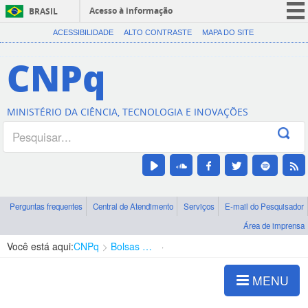
Acesso à informação
BRASIL
CORONAVÍRUS (COVID-19)
ACESSIBILIDADE
ALTO CONTRASTE
MAPA DO SITE
Participe
CNPq
Serviços
Legislação
MINISTÉRIO DA CIÊNCIA, TECNOLOGIA E INOVAÇÕES
Canais
Perguntas frequentes
Central de Atendimento
Serviços
E-mail do Pesquisador
Área de imprensa
Você está aqui:
CNPq
Bolsas e Auxílios Vigentes
Projetos de Pesquisa
MENU