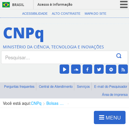
Acesso à informação
BRASIL
CORONAVÍRUS (COVID-19)
ACESSIBILIDADE
ALTO CONTRASTE
MAPA DO SITE
Participe
CNPq
Serviços
Legislação
MINISTÉRIO DA CIÊNCIA, TECNOLOGIA E INOVAÇÕES
Canais
Perguntas frequentes
Central de Atendimento
Serviços
E-mail do Pesquisador
Área de imprensa
Você está aqui:
CNPq
Bolsas e Auxílios Vigentes
Projetos de Pesquisa
MENU