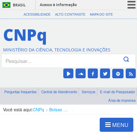
Acesso à informação
BRASIL
CORONAVÍRUS (COVID-19)
ACESSIBILIDADE
ALTO CONTRASTE
MAPA DO SITE
Participe
CNPq
Serviços
Legislação
MINISTÉRIO DA CIÊNCIA, TECNOLOGIA E INOVAÇÕES
Canais
Perguntas frequentes
Central de Atendimento
Serviços
E-mail do Pesquisador
Área de imprensa
Você está aqui:
CNPq
Bolsas e Auxílios Vigentes
Projetos de Pesquisa
MENU