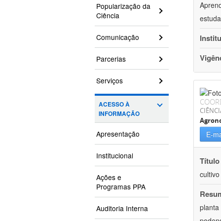
Aprend
Popularização da
Ciência
estuda
Comunicação
Instit
Vigên
Parcerias
Serviços
COOR
ACESSO À
CIÊNCI
INFORMAÇÃO
Agron
Apresentação
E-ma
Institucional
Título
cultiv
Ações e
Programas PPA
Resu
planta
Auditoria Interna
podend