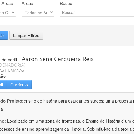
 Áreas
Áreas
Busca
rar
Limpar Filtros
Aaron Sena Cerqueira Reis
DENADOR(A)
IAS HUMANAS
ção
il
Currículo
 do Projeto:
ensino de história para estudantes surdos: uma proposta i
ca
mo:
Localizado em uma zona de fronteiras, o Ensino de História é um
ocessos de ensino-aprendizagem da História. Sob influência da teoria d