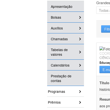
Grandes
Apresentação
Bolsas
Auxílios
Filt
Chamadas
Tabelas de
COOR
valores
CIÊNC
Educa
Calendários
E-ma
Prestação de
contas
Título
históri
Programas
Resu
Prêmios
aos pr