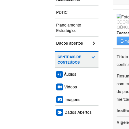
PDTIC
COOR
Planejamento
CIÊNCI
Estratégico
Zoote
E-ma
Dados abertos
Título
CENTRAIS DE
CONTEÚDOS
confin
Áudios
Resu
com mú
Vídeos
de par
mercad
Imagens
Instit
Dados Abertos
Vigên