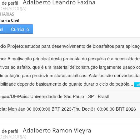
Adalberto Leandro Faxina
DENADOR(A)
HARIAS
aria Civil
il
Currículo
 do Projeto:
estudos para desenvolvimento de bioasfaltos para aplic
mo:
A motivação principal desta proposta de pesquisa é a necessidade
ativos ao asfalto, que é um material de construção largamente usado 
imentação para produzir misturas asfálticas. Asfaltos são derivados da
ibilidade depende basicamente do quanto durar o ciclo do petróle
...
le
uição/UF/País:
Universidade de São Paulo - SP - Brasil
cia:
Mon Jan 30 00:00:00 BRT 2023-Thu Dec 31 00:00:00 BRT 2026
Adalberto Ramon Vieyra
DENADOR(A)