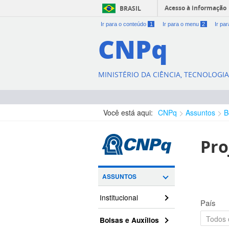
Acesso à informação
BRASIL
Ir para o conteúdo
1
Ir para o menu
2
Ir pa
CNPq
MINISTÉRIO DA CIÊNCIA, TECNOLOGI
Você está aqui:
CNPq
Assuntos
B
Pro
ASSUNTOS
Institucional
País
Bolsas e Auxílios