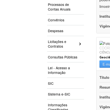
Processos de
limoei
Contas Anuais
Instit
Convênios
Vigên
Despesas
Licitações e
Contratos
COOR
CIÊNCI
Consultas Públicas
Geociê
E-ma
Lei - Acesso a
Informação
Título
SIC
Resu
Sistema e-SIC
Instit
Informações
Vigên
Classificadas