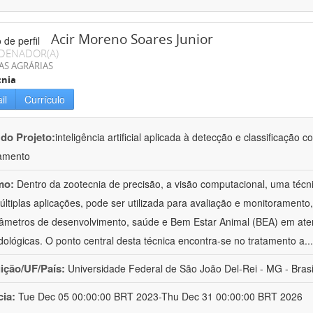
Acir Moreno Soares Junior
DENADOR(A)
AS AGRÁRIAS
cnia
il
Currículo
 do Projeto:
inteligência artificial aplicada à detecção e classificaçã
amento
mo:
Dentro da zootecnia de precisão, a visão computacional, uma técni
ltiplas aplicações, pode ser utilizada para avaliação e monitoramento, 
âmetros de desenvolvimento, saúde e Bem Estar Animal (BEA) em ate
ológicas. O ponto central desta técnica encontra-se no tratamento a
..
uição/UF/País:
Universidade Federal de São João Del-Rei - MG - Brasi
cia:
Tue Dec 05 00:00:00 BRT 2023-Thu Dec 31 00:00:00 BRT 2026