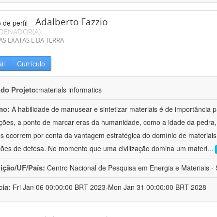
Adalberto Fazzio
DENADOR(A)
AS EXATAS E DA TERRA
il
Currículo
 do Projeto:
materials informatics
mo:
A habilidade de manusear e sintetizar materiais é de importância 
zações, a ponto de marcar eras da humanidade, como a idade da pedra, 
es ocorrem por conta da vantagem estratégica do domínio de materiais,
ções de defesa. No momento que uma civilização domina um materi
...
uição/UF/País:
Centro Nacional de Pesquisa em Energia e Materiais - S
cia:
Fri Jan 06 00:00:00 BRT 2023-Mon Jan 31 00:00:00 BRT 2028