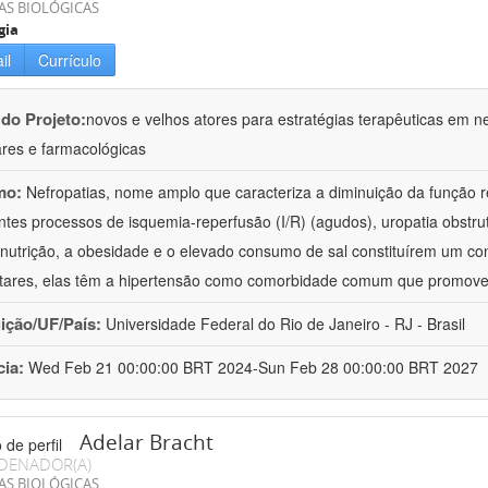
AS BIOLÓGICAS
gia
il
Currículo
 do Projeto:
novos e velhos atores para estratégias terapêuticas em nef
ares e farmacológicas
mo:
Nefropatias, nome amplo que caracteriza a diminuição da função r
ntes processos de isquemia-reperfusão (I/R) (agudos), uropatia obstrut
nutrição, a obesidade e o elevado consumo de sal constituírem um con
tares, elas têm a hipertensão como comorbidade comum que promov
uição/UF/País:
Universidade Federal do Rio de Janeiro - RJ - Brasil
cia:
Wed Feb 21 00:00:00 BRT 2024-Sun Feb 28 00:00:00 BRT 2027
Adelar Bracht
DENADOR(A)
AS BIOLÓGICAS