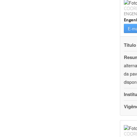
COOR
ENGEN
Engenh
E-ma
Título
Resu
altern
da pav
dispon
Instit
Vigên
COOR