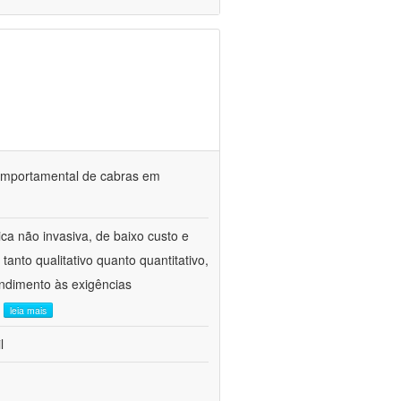
o comportamental de cabras em
ca não invasiva, de baixo custo e
tanto qualitativo quanto quantitativo,
ndimento às exigências
.
leia mais
l