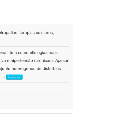
ropatias: terapias celulares,
enal, têm como etiologias mais
iva e hipertensão (crônicas). Apesar
junto heterogêneo de distúrbios
e
...
leia mais