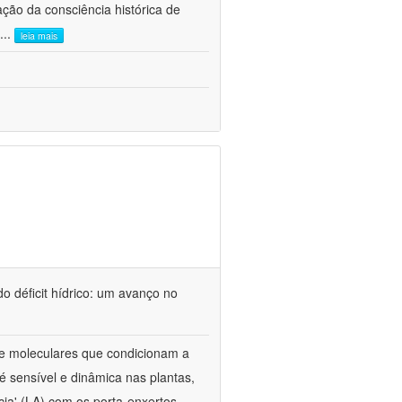
ão da consciência histórica de
...
leia mais
o déficit hídrico: um avanço no
s e moleculares que condicionam a
é sensível e dinâmica nas plantas,
cia' (LA) com os porta-enxertos