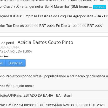
ro 'Cravo' (LC) e tangerineira 'Sunki Maravilha' (SM) foram
...
leia mais
uição/UF/País:
Empresa Brasileira de Pesquisa Agropecuária - BA - Bra
cia:
Tue Dec 05 00:00:00 BRT 2023-Fri Dec 31 00:00:00 BRT 2027
Acácia Bastos Couto Pinto
DENADOR(A)
AS EXATAS E DA TERRA
ncias
il
Currículo
 do Projeto:
expogeo virtual: popularizando a educação geocientífica a
mo:
Vide projeto anexo
uição/UF/País:
ESTADO DA BAHIA - BA - Brasil
cia:
Sat Dec 24 00:00:00 BRT 2022-Mon Nov 30 00:00:00 BRT 2026