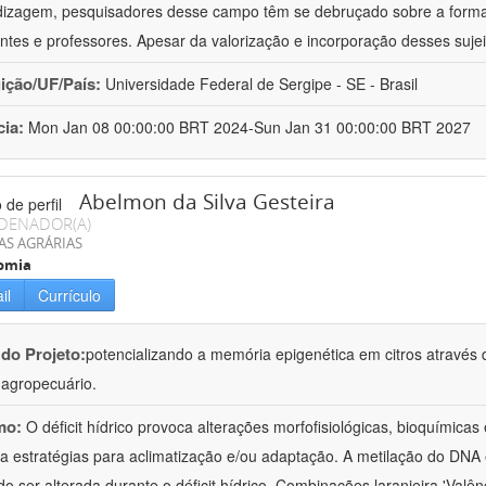
izagem, pesquisadores desse campo têm se debruçado sobre a formaç
ntes e professores. Apesar da valorização e incorporação desses sujei
uição/UF/País:
Universidade Federal de Sergipe - SE - Brasil
cia:
Mon Jan 08 00:00:00 BRT 2024-Sun Jan 31 00:00:00 BRT 2027
Abelmon da Silva Gesteira
DENADOR(A)
AS AGRÁRIAS
omia
il
Currículo
 do Projeto:
potencializando a memória epigenética em citros através d
o agropecuário.
mo:
O déficit hídrico provoca alterações morfofisiológicas, bioquímica
 a estratégias para aclimatização e/ou adaptação. A metilação do DNA 
o ser alterada durante o déficit hídrico. Combinações laranjeira 'Valên