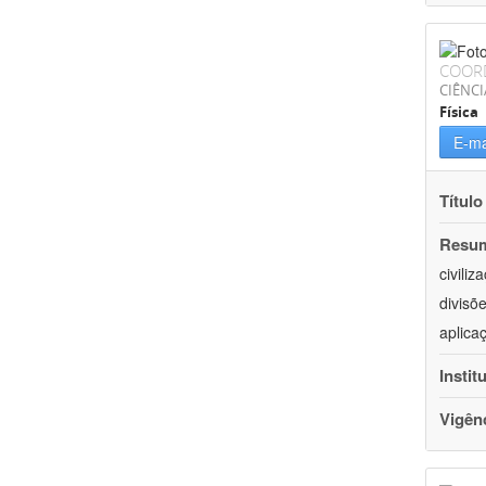
COOR
CIÊNCI
Física
E-ma
Título
Resu
civili
divisõ
aplica
Instit
Vigên