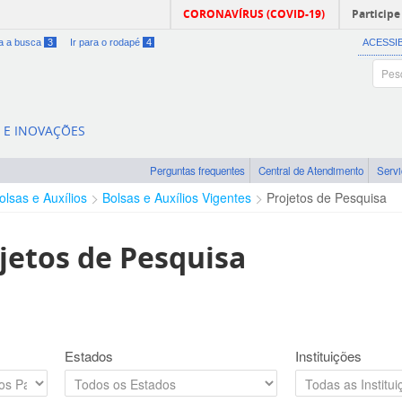
CORONAVÍRUS (COVID-19)
Participe
ra a busca
3
Ir para o rodapé
4
ACESSI
A E INOVAÇÕES
Perguntas frequentes
Central de Atendimento
Serv
olsas e Auxílios
Bolsas e Auxílios Vigentes
Projetos de Pesquisa
jetos de Pesquisa
Estados
Instituições