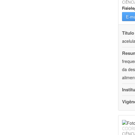
CIÊNCI
Fisiolo
E-ma
Título
acelul
Resu
freque
da des
alimen
Instit
Vigên
COOR
CIÊNCI