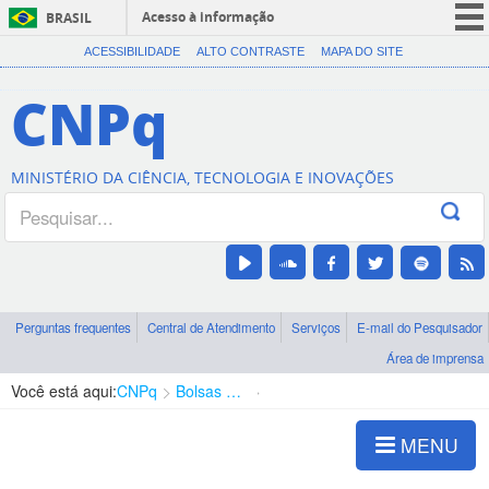
Acesso à informação
BRASIL
CORONAVÍRUS (COVID-19)
ACESSIBILIDADE
ALTO CONTRASTE
MAPA DO SITE
Participe
CNPq
Serviços
Legislação
MINISTÉRIO DA CIÊNCIA, TECNOLOGIA E INOVAÇÕES
Canais
Perguntas frequentes
Central de Atendimento
Serviços
E-mail do Pesquisador
Área de imprensa
Você está aqui:
CNPq
Bolsas e Auxílios Vigentes
Projetos de Pesquisa
MENU