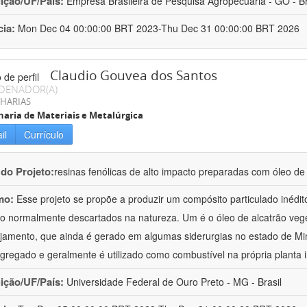
uição/UF/País:
Empresa Brasileira de Pesquisa Agropecuária - GO - Br
cia:
Mon Dec 04 00:00:00 BRT 2023-Thu Dec 31 00:00:00 BRT 2026
Claudio Gouvea dos Santos
DENADOR(A)
HARIAS
aria de Materiais e Metalúrgica
il
Currículo
 do Projeto:
resinas fenólicas de alto impacto preparadas com óleo de 
mo:
Esse projeto se propõe a produzir um compósito particulado inédit
o normalmente descartados na natureza. Um é o óleo de alcatrão veg
jamento, que ainda é gerado em algumas siderurgias no estado de Min
agregado e geralmente é utilizado como combustível na própria planta 
uição/UF/País:
Universidade Federal de Ouro Preto - MG - Brasil