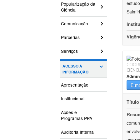
estudo
Popularização da
Ciência
Saimir
Comunicação
Instit
Vigên
Parcerias
Serviços
COOR
ACESSO À
CIÊNCI
INFORMAÇÃO
Admin
Apresentação
E-ma
Institucional
Título
Ações e
Resu
Programas PPA
comuni
envolv
Auditoria Interna
uso ra