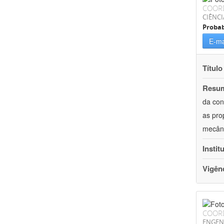
COOR
CIÊNCI
Probab
E-ma
Título
Resu
da con
as pro
mecâni
Instit
Vigên
COOR
ENGEN