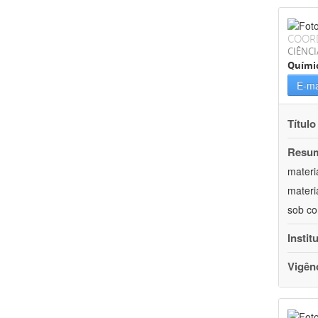
COOR
CIÊNCI
Quími
E-ma
Título
Resu
materi
materi
sob co
Instit
Vigên