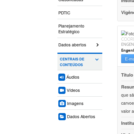
Instit
Vigên
PDTIC
Planejamento
Estratégico
COOR
Dados abertos
ENGEN
Engenh
E-ma
CENTRAIS DE
CONTEÚDOS
Título
Áudios
Resu
Vídeos
que sã
carvoe
Imagens
valor 
Dados Abertos
Instit