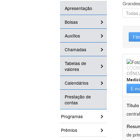
Grandes
Apresentação
Bolsas
Auxílios
Filt
Chamadas
Tabelas de
COOR
valores
CIÊNCI
Medici
Calendários
E-ma
Prestação de
contas
Título
centra
Programas
Resu
Prêmios
de pri