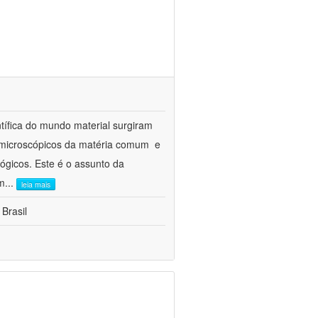
ífica do mundo material surgiram
 microscópicos da matéria comum  e
ógicos. Este é o assunto da
ôm
...
leia mais
 Brasil