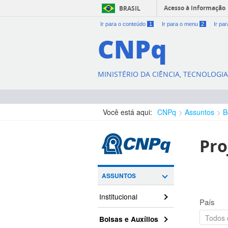
Acesso à informação
BRASIL
Ir para o conteúdo
1
Ir para o menu
2
Ir pa
CNPq
MINISTÉRIO DA CIÊNCIA, TECNOLOGI
Você está aqui:
CNPq
Assuntos
B
Pro
ASSUNTOS
Institucional
País
Bolsas e Auxílios