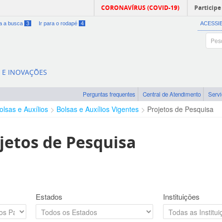
CORONAVÍRUS (COVID-19)
Participe
ra a busca
3
Ir para o rodapé
4
ACESSI
A E INOVAÇÕES
Perguntas frequentes
Central de Atendimento
Serv
olsas e Auxílios
Bolsas e Auxílios Vigentes
Projetos de Pesquisa
jetos de Pesquisa
Estados
Instituições