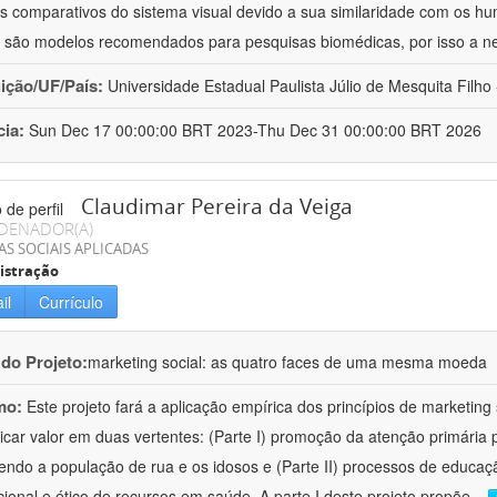
s comparativos do sistema visual devido a sua similaridade com os h
i são modelos recomendados para pesquisas biomédicas, por isso a n
uição/UF/País:
Universidade Estadual Paulista Júlio de Mesquita Filho -
cia:
Sun Dec 17 00:00:00 BRT 2023-Thu Dec 31 00:00:00 BRT 2026
Claudimar Pereira da Veiga
DENADOR(A)
AS SOCIAIS APLICADAS
istração
il
Currículo
 do Projeto:
marketing social: as quatro faces de uma mesma moeda
mo:
Este projeto fará a aplicação empírica dos princípios de marketing 
car valor em duas vertentes: (Parte I) promoção da atenção primária p
endo a população de rua e os idosos e (Parte II) processos de educa
cional e ético de recursos em saúde. A parte I deste projeto propõe
...