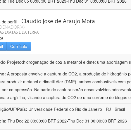
cia:
Tue Dec 05 00:00:00 BRT 2023-Thu Dec 31 00:00:00 BRT 2026
Claudio Jose de Araujo Mota
DENADOR(A)
AS EXATAS E DA TERRA
ca
il
Currículo
 do Projeto:
hidrogenação de co2 a metanol e dme: uma abordagem in
mo:
A proposta envolve a captura de CO2, a produção de hidrogênio po
ra produzir metanol e dimetil éter (DME), ambos combustíveis com po
o por compressão. Na parte de captura serão desenvolvidos adsorvent
ana e arginina, visando a captura do CO2 de uma corrente de biogás 
uição/UF/País:
Universidade Federal do Rio de Janeiro - RJ - Brasil
cia:
Thu Dec 22 00:00:00 BRT 2022-Thu Dec 31 00:00:00 BRT 2026