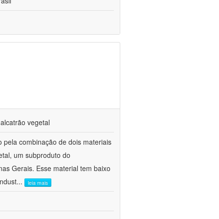
asil
alcatrão vegetal
o pela combinação de dois materiais
etal, um subproduto do
as Gerais. Esse material tem baixo
indust
...
leia mais