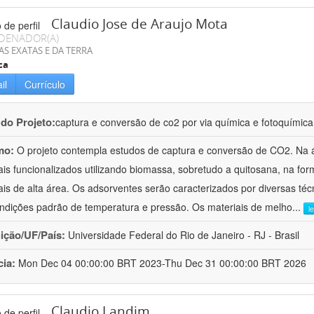
Claudio Jose de Araujo Mota
DENADOR(A)
AS EXATAS E DA TERRA
ca
il
Currículo
 do Projeto:
captura e conversão de co2 por via química e fotoquímica
mo:
O projeto contempla estudos de captura e conversão de CO2. Na 
ais funcionalizados utilizando biomassa, sobretudo a quitosana, na f
ais de alta área. Os adsorventes serão caracterizados por diversas té
ndições padrão de temperatura e pressão. Os materiais de melho
...
l
uição/UF/País:
Universidade Federal do Rio de Janeiro - RJ - Brasil
cia:
Mon Dec 04 00:00:00 BRT 2023-Thu Dec 31 00:00:00 BRT 2026
Claudio Landim