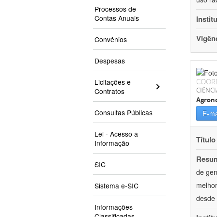
Processos de
Contas Anuais
Instit
Vigên
Convênios
Despesas
COOR
Licitações e
CIÊNCI
Contratos
Agron
Consultas Públicas
E-ma
Lei - Acesso a
Título
Informação
Resu
SIC
de gen
melhor
Sistema e-SIC
desde 
Informações
Classificadas