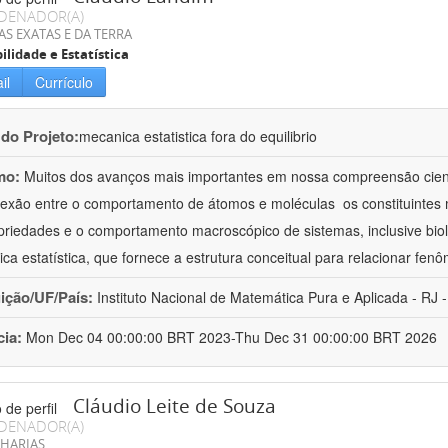
DENADOR(A)
AS EXATAS E DA TERRA
ilidade e Estatística
il
Currículo
 do Projeto:
mecanica estatistica fora do equilibrio
mo:
Muitos dos avanços mais importantes em nossa compreensão cient
exão entre o comportamento de átomos e moléculas  os constituintes
priedades e o comportamento macroscópico de sistemas, inclusive biol
ca estatística, que fornece a estrutura conceitual para relacionar fen
uição/UF/País:
Instituto Nacional de Matemática Pura e Aplicada - RJ -
cia:
Mon Dec 04 00:00:00 BRT 2023-Thu Dec 31 00:00:00 BRT 2026
Cláudio Leite de Souza
DENADOR(A)
HARIAS