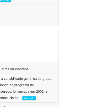
leia mais
de arroz da embrapa
 a variabilidade genética do grupo
o longo do programa de
cessos, foi lançada em 2002, e
entos. Na ép
...
leia mais