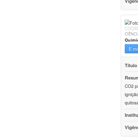
Vigên
COOR
CIÊNCI
Quími
E-ma
Título
Resu
CO2 pa
igniçã
quitos
Instit
Vigên