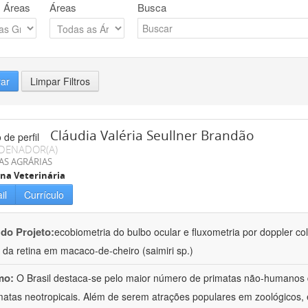
 Áreas
Áreas
Busca
rar
Limpar Filtros
Cláudia Valéria Seullner Brandão
DENADOR(A)
AS AGRÁRIAS
na Veterinária
il
Currículo
 do Projeto:
ecobiometria do bulbo ocular e fluxometria por doppler col
l da retina em macaco-de-cheiro (saimiri sp.)
mo:
O Brasil destaca-se pelo maior número de primatas não-humanos 
matas neotropicais. Além de serem atrações populares em zoológicos