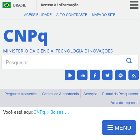
Acesso à informação
BRASIL
CORONAVÍRUS (COVID-19)
ACESSIBILIDADE
ALTO CONTRASTE
MAPA DO SITE
Participe
CNPq
Serviços
Legislação
MINISTÉRIO DA CIÊNCIA, TECNOLOGIA E INOVAÇÕES
Canais
Perguntas frequentes
Central de Atendimento
Serviços
E-mail do Pesquisador
Área de imprensa
Você está aqui:
CNPq
Bolsas e Auxílios Vigentes
Projetos de Pesquisa
MENU