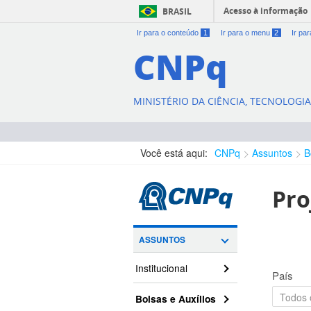
Acesso à informação
BRASIL
Ir para o conteúdo
1
Ir para o menu
2
Ir pa
CNPq
MINISTÉRIO DA CIÊNCIA, TECNOLOGI
Você está aqui:
CNPq
Assuntos
B
Pro
ASSUNTOS
Institucional
País
Bolsas e Auxílios