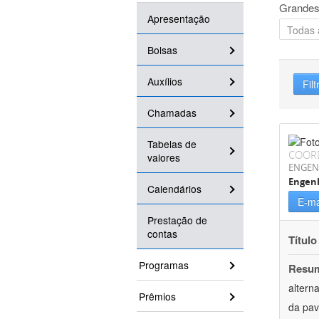
Grandes
Apresentação
Bolsas
Auxílios
Filt
Chamadas
Tabelas de
COOR
valores
ENGEN
Engenh
Calendários
E-ma
Prestação de
contas
Título
Programas
Resu
altern
Prêmios
da pav