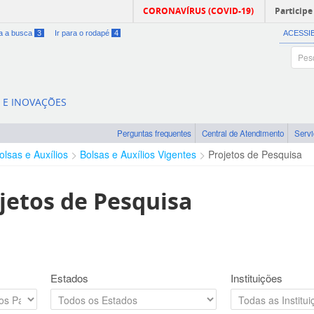
CORONAVÍRUS (COVID-19)
Participe
ra a busca
3
Ir para o rodapé
4
ACESSI
A E INOVAÇÕES
Perguntas frequentes
Central de Atendimento
Serv
olsas e Auxílios
Bolsas e Auxílios Vigentes
Projetos de Pesquisa
jetos de Pesquisa
Estados
Instituições