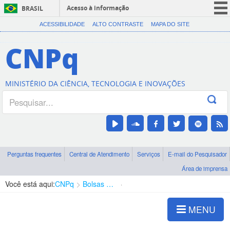
Acesso à informação
BRASIL
CORONAVÍRUS (COVID-19)
ACESSIBILIDADE
ALTO CONTRASTE
MAPA DO SITE
Participe
CNPq
Serviços
Legislação
MINISTÉRIO DA CIÊNCIA, TECNOLOGIA E INOVAÇÕES
Canais
Perguntas frequentes
Central de Atendimento
Serviços
E-mail do Pesquisador
Área de imprensa
Você está aqui:
CNPq
Bolsas e Auxílios Vigentes
Projetos de Pesquisa
MENU