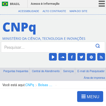
Acesso à informação
BRASIL
CORONAVÍRUS (COVID-19)
ACESSIBILIDADE
ALTO CONTRASTE
MAPA DO SITE
Participe
CNPq
Serviços
Legislação
MINISTÉRIO DA CIÊNCIA, TECNOLOGIA E INOVAÇÕES
Canais
Perguntas frequentes
Central de Atendimento
Serviços
E-mail do Pesquisador
Área de imprensa
Você está aqui:
CNPq
Bolsas e Auxílios Vigentes
Projetos de Pesquisa
MENU