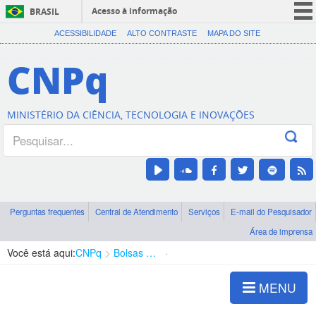
Acesso à informação
BRASIL
CORONAVÍRUS (COVID-19)
ACESSIBILIDADE
ALTO CONTRASTE
MAPA DO SITE
Participe
CNPq
Serviços
Legislação
MINISTÉRIO DA CIÊNCIA, TECNOLOGIA E INOVAÇÕES
Canais
Perguntas frequentes
Central de Atendimento
Serviços
E-mail do Pesquisador
Área de imprensa
Você está aqui:
CNPq
Bolsas e Auxílios Vigentes
Projetos de Pesquisa
MENU