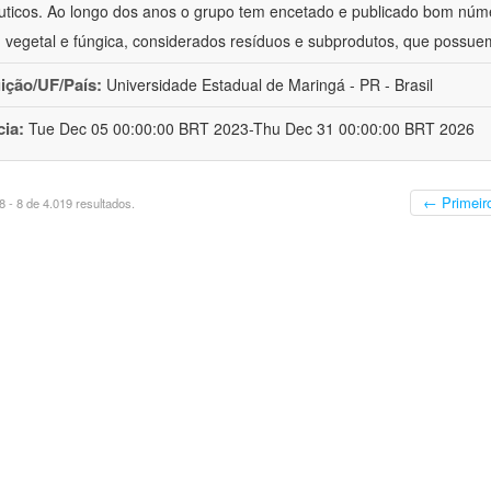
uticos. Ao longo dos anos o grupo tem encetado e publicado bom núm
 vegetal e fúngica, considerados resíduos e subprodutos, que possue
uição/UF/País:
Universidade Estadual de Maringá - PR - Brasil
cia:
Tue Dec 05 00:00:00 BRT 2023-Thu Dec 31 00:00:00 BRT 2026
← Primeir
 - 8 de 4.019 resultados.