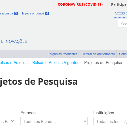
CORONAVÍRUS (COVID-19)
Participe
ra a busca
3
Ir para o rodapé
4
ACESSI
A E INOVAÇÕES
Perguntas frequentes
Central de Atendimento
Serv
olsas e Auxílios
Bolsas e Auxílios Vigentes
Projetos de Pesquisa
jetos de Pesquisa
Estados
Instituições