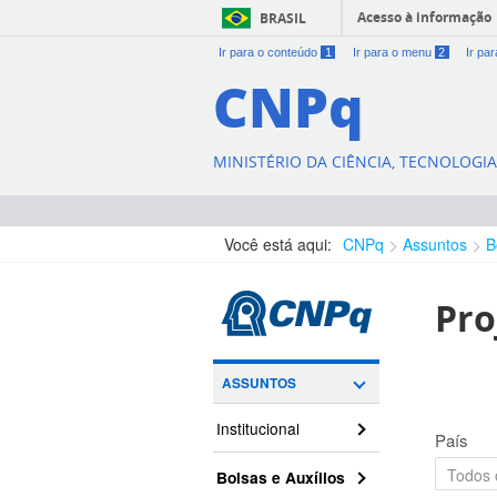
Acesso à informação
BRASIL
Ir para o conteúdo
1
Ir para o menu
2
Ir pa
CNPq
MINISTÉRIO DA CIÊNCIA, TECNOLOGI
Você está aqui:
CNPq
Assuntos
B
Pro
ASSUNTOS
Institucional
País
Bolsas e Auxílios