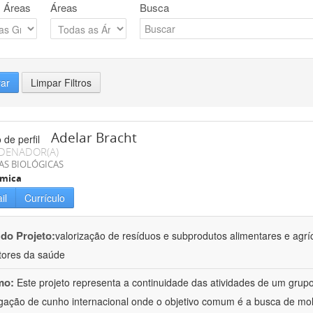
 Áreas
Áreas
Busca
rar
Limpar Filtros
Adelar Bracht
DENADOR(A)
AS BIOLÓGICAS
ímica
il
Currículo
 do Projeto:
valorização de resíduos e subprodutos alimentares e agrí
ores da saúde
mo:
Este projeto representa a continuidade das atividades de um gr
igação de cunho internacional onde o objetivo comum é a busca de mol