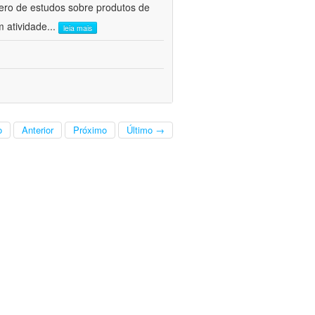
ero de estudos sobre produtos de
m atividade
...
leia mais
o
Anterior
Próximo
Último →