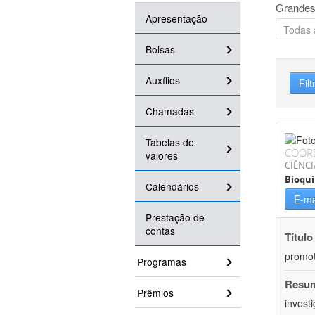
Grandes
Apresentação
Bolsas
Auxílios
Filt
Chamadas
Tabelas de
COOR
valores
CIÊNCI
Bioqu
Calendários
E-ma
Prestação de
contas
Título
promot
Programas
Resu
Prêmios
invest