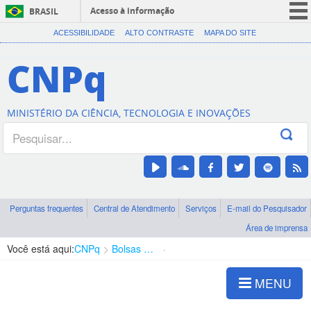
Acesso à informação
BRASIL
CORONAVÍRUS (COVID-19)
ACESSIBILIDADE
ALTO CONTRASTE
MAPA DO SITE
Participe
CNPq
Serviços
Legislação
MINISTÉRIO DA CIÊNCIA, TECNOLOGIA E INOVAÇÕES
Canais
Perguntas frequentes
Central de Atendimento
Serviços
E-mail do Pesquisador
Área de imprensa
Você está aqui:
CNPq
Bolsas e Auxílios Vigentes
Projetos de Pesquisa
MENU