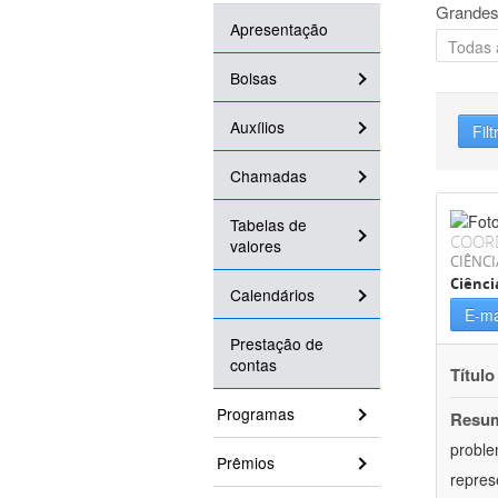
Grandes
Apresentação
Bolsas
Auxílios
Filt
Chamadas
Tabelas de
COOR
valores
CIÊNC
Ciênci
Calendários
E-ma
Prestação de
contas
Título
Programas
Resu
proble
Prêmios
repres