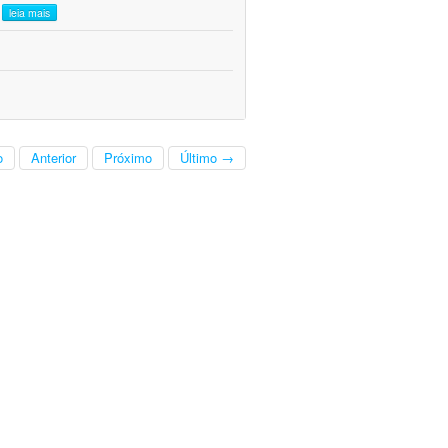
.
leia mais
o
Anterior
Próximo
Último →