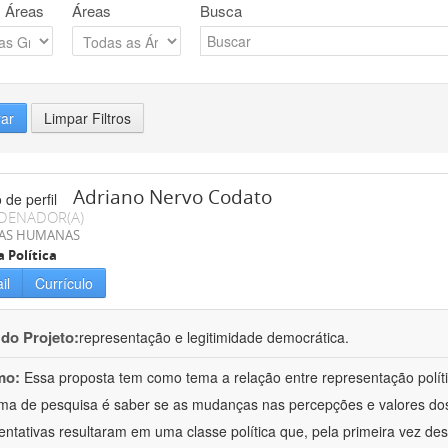
 Áreas
Áreas
Busca
rar
Limpar Filtros
Adriano Nervo Codato
DENADOR(A)
IAS HUMANAS
a Política
il
Currículo
 do Projeto:
representação e legitimidade democrática.
mo:
Essa proposta tem como tema a relação entre representação políti
ma de pesquisa é saber se as mudanças nas percepções e valores dos e
entativas resultaram em uma classe política que, pela primeira vez d