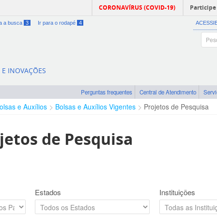
CORONAVÍRUS (COVID-19)
Participe
ra a busca
3
Ir para o rodapé
4
ACESSI
A E INOVAÇÕES
Perguntas frequentes
Central de Atendimento
Serv
olsas e Auxílios
Bolsas e Auxílios Vigentes
Projetos de Pesquisa
jetos de Pesquisa
Estados
Instituições