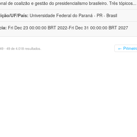
ional de coalizão e gestão do presidencialismo brasileiro. Três tópicos
..
uição/UF/País:
Universidade Federal do Paraná - PR - Brasil
cia:
Fri Dec 23 00:00:00 BRT 2022-Fri Dec 31 00:00:00 BRT 2027
← Primeir
9 - 49 de 4.018 resultados.