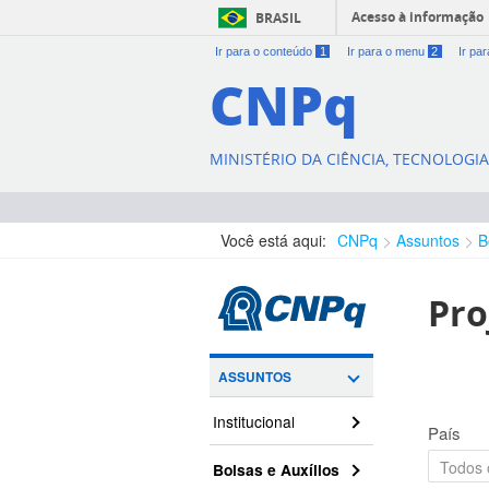
Acesso à informação
BRASIL
Ir para o conteúdo
1
Ir para o menu
2
Ir pa
CNPq
MINISTÉRIO DA CIÊNCIA, TECNOLOGI
Você está aqui:
CNPq
Assuntos
B
Pro
ASSUNTOS
Institucional
País
Bolsas e Auxílios