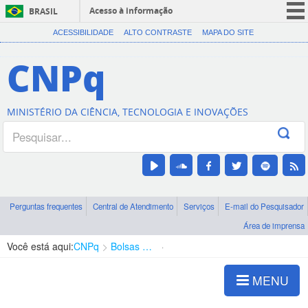
Acesso à informação
BRASIL
CORONAVÍRUS (COVID-19)
ACESSIBILIDADE
ALTO CONTRASTE
MAPA DO SITE
Participe
CNPq
Serviços
Legislação
MINISTÉRIO DA CIÊNCIA, TECNOLOGIA E INOVAÇÕES
Canais
Perguntas frequentes
Central de Atendimento
Serviços
E-mail do Pesquisador
Área de imprensa
Você está aqui:
CNPq
Bolsas e Auxílios Vigentes
Projetos de Pesquisa
MENU