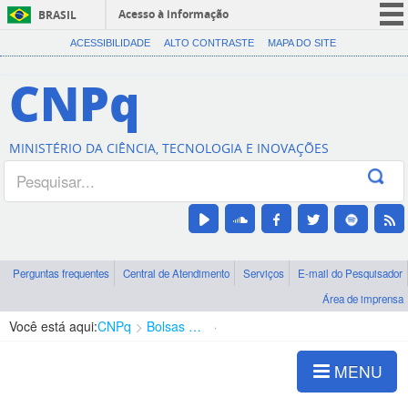
Acesso à informação
BRASIL
CORONAVÍRUS (COVID-19)
ACESSIBILIDADE
ALTO CONTRASTE
MAPA DO SITE
Participe
CNPq
Serviços
Legislação
MINISTÉRIO DA CIÊNCIA, TECNOLOGIA E INOVAÇÕES
Canais
Perguntas frequentes
Central de Atendimento
Serviços
E-mail do Pesquisador
Área de imprensa
Você está aqui:
CNPq
Bolsas e Auxílios Vigentes
Projetos de Pesquisa
MENU