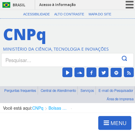
Acesso à informação
BRASIL
CORONAVÍRUS (COVID-19)
ACESSIBILIDADE
ALTO CONTRASTE
MAPA DO SITE
Participe
CNPq
Serviços
Legislação
MINISTÉRIO DA CIÊNCIA, TECNOLOGIA E INOVAÇÕES
Canais
Perguntas frequentes
Central de Atendimento
Serviços
E-mail do Pesquisador
Área de imprensa
Você está aqui:
CNPq
Bolsas e Auxílios Vigentes
Projetos de Pesquisa
MENU