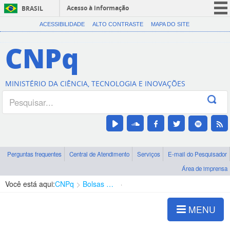
Acesso à informação
BRASIL
CORONAVÍRUS (COVID-19)
ACESSIBILIDADE
ALTO CONTRASTE
MAPA DO SITE
Participe
CNPq
Serviços
Legislação
MINISTÉRIO DA CIÊNCIA, TECNOLOGIA E INOVAÇÕES
Canais
Perguntas frequentes
Central de Atendimento
Serviços
E-mail do Pesquisador
Área de imprensa
Você está aqui:
CNPq
Bolsas e Auxílios Vigentes
Projetos de Pesquisa
MENU