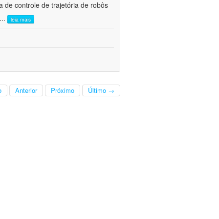
e controle de trajetória de robôs
...
leia mais
o
Anterior
Próximo
Último →