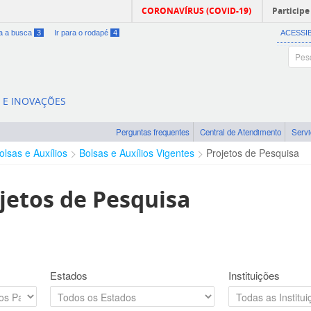
CORONAVÍRUS (COVID-19)
Participe
ra a busca
3
Ir para o rodapé
4
ACESSI
A E INOVAÇÕES
Perguntas frequentes
Central de Atendimento
Serv
olsas e Auxílios
Bolsas e Auxílios Vigentes
Projetos de Pesquisa
jetos de Pesquisa
Estados
Instituições