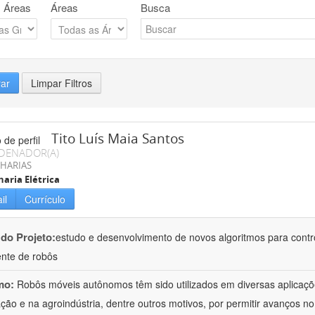
 Áreas
Áreas
Busca
rar
Limpar Filtros
Tito Luís Maia Santos
DENADOR(A)
HARIAS
aria Elétrica
il
Currículo
 do Projeto:
estudo e desenvolvimento de novos algoritmos para control
gente de robôs
mo:
Robôs móveis autônomos têm sido utilizados em diversas aplicaçõ
ção e na agroindústria, dentre outros motivos, por permitir avanços n