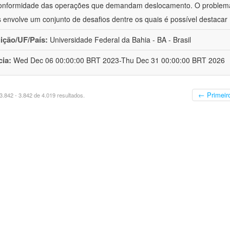
onformidade das operações que demandam deslocamento. O problema d
 envolve um conjunto de desafios dentre os quais é possível destacar
uição/UF/País:
Universidade Federal da Bahia - BA - Brasil
cia:
Wed Dec 06 00:00:00 BRT 2023-Thu Dec 31 00:00:00 BRT 2026
← Primeir
.842 - 3.842 de 4.019 resultados.