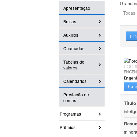
Grandes
Apresentação
Bolsas
Auxílios
Filt
Chamadas
Tabelas de
COOR
valores
ENGEN
Engenh
Calendários
E-ma
Prestação de
contas
Título
inteli
Programas
Resu
Prêmios
minera