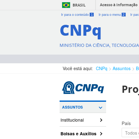
Acesso à informação
BRASIL
Ir para o conteúdo
1
Ir para o menu
2
Ir pa
CNPq
MINISTÉRIO DA CIÊNCIA, TECNOLOGI
Você está aqui:
CNPq
Assuntos
B
Pro
ASSUNTOS
Institucional
País
Bolsas e Auxílios