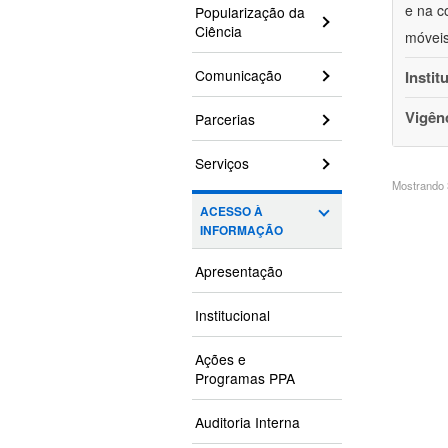
e na c
Popularização da
Ciência
móveis
Comunicação
Instit
Vigên
Parcerias
Serviços
Mostrando 3
ACESSO À
INFORMAÇÃO
Apresentação
Institucional
Ações e
Programas PPA
Auditoria Interna