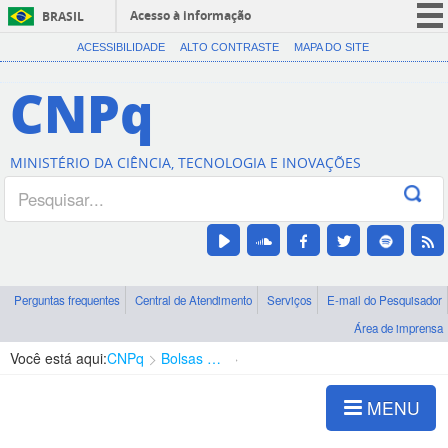
Acesso à informação
BRASIL
CORONAVÍRUS (COVID-19)
ACESSIBILIDADE
ALTO CONTRASTE
MAPA DO SITE
Participe
CNPq
Serviços
Legislação
MINISTÉRIO DA CIÊNCIA, TECNOLOGIA E INOVAÇÕES
Canais
Perguntas frequentes
Central de Atendimento
Serviços
E-mail do Pesquisador
Área de imprensa
Você está aqui:
CNPq
Bolsas e Auxílios Vigentes
Projetos de Pesquisa
MENU