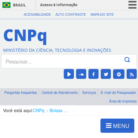
Acesso à informação
BRASIL
CORONAVÍRUS (COVID-19)
ACESSIBILIDADE
ALTO CONTRASTE
MAPA DO SITE
Participe
CNPq
Serviços
Legislação
MINISTÉRIO DA CIÊNCIA, TECNOLOGIA E INOVAÇÕES
Canais
Perguntas frequentes
Central de Atendimento
Serviços
E-mail do Pesquisador
Área de imprensa
Você está aqui:
CNPq
Bolsas e Auxílios Vigentes
Projetos de Pesquisa
MENU