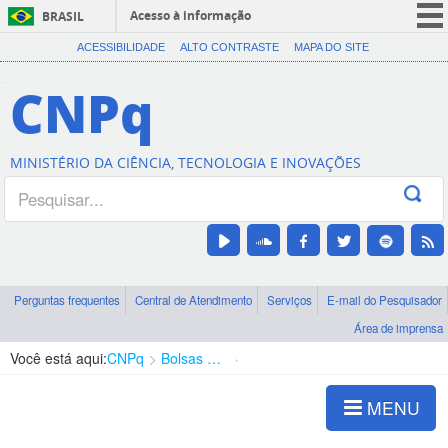
Acesso à informação
BRASIL
CORONAVÍRUS (COVID-19)
ACESSIBILIDADE
ALTO CONTRASTE
MAPA DO SITE
Participe
CNPq
Serviços
Legislação
MINISTÉRIO DA CIÊNCIA, TECNOLOGIA E INOVAÇÕES
Canais
Perguntas frequentes
Central de Atendimento
Serviços
E-mail do Pesquisador
Área de imprensa
Você está aqui:
CNPq
Bolsas e Auxílios Vigentes
Projetos de Pesquisa
MENU